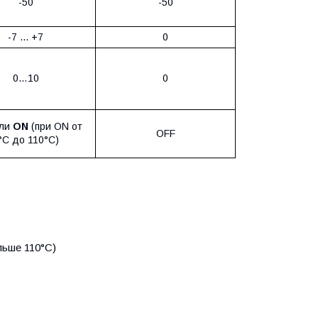
-50
-50
-7 ... +7
0
0…10
0
ли
ON
(при ON от
OFF
°C до 110°C)
льше 110°C)