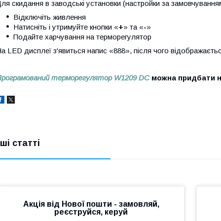
ля скидання в заводські установки (настройки за замовчування
Відключіть живлення
Натисніть і утримуйте кнопки «
+
» та «
-
»
Подайте харчування на терморегулятор
а LED дисплеї з'явиться напис «888», після чого відображаєть
Програмований терморегулятор W1209 DC
можна придбати 
нші статті
Акція від Нової пошти - замовляй,
реєструйся, керуй