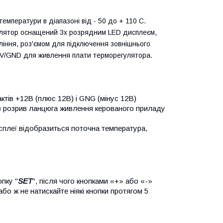
мператури в діапазоні від - 50 до + 110 С.
улятор оснащений 3х розрядним LED дисплеєм,
ління, роз'ємом для підключення зовнішнього
 V/GND для живлення плати терморегулятора.
ктів +12В (плюс 12В) і GNG (мінус 12В)
 в розрив ланцюга живлення керованого приладу
сплеї відобразиться поточна температура,
пку "
SET
", після чого кнопками «+» або «-»
 або ж не натискайте ніякі кнопки протягом 5