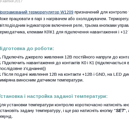
9 квітня 2017
рограмований терморегулятор W1209
призначений для контролю те
оже працювати в парі з нагрівачем або охолоджувачем. Терморег
вітлодіодним індикатором включення реле, трьома кнопками управ
ермодатчика, клемами К0\К1 для підключення навантаження і +12
Підготовка до роботи:
.
Підключіть джерело живлення 12В постійного напруги до конта
.
Підключить навантаження до контактів К0 і К1 (підключається
послідовне з'єднання))
.
Після подачі живлення 12В на контакти +12В і GND, на LED ди
иміряна виносним датчиком температури.
Установка і настройка заданої температури:
ля установки температури контролю короткочасно натисніть кно
становіть задану температуру, і ще раз натисніть кнопку "
SET
",
екунд.