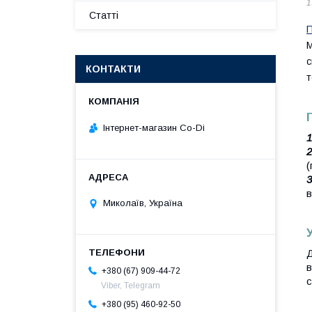
1
Статті
П
М
с
КОНТАКТИ
т
Інтернет-магазин Co-Di
1
2
(
3
в
Миколаїв, Україна
Д
в
+380 (67) 909-44-72
с
Viber, Telegram
+380 (95) 460-92-50