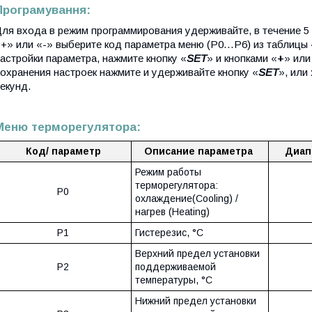
Програмування:
ля входа в режим программирования удерживайте, в течение 5 
+» или «-» выберите код параметра меню (P0…P6) из таблицы 
астройки параметра, нажмите кнопку «
SET
» и кнопками «
+
» или
охранения настроек нажмите и удерживайте кнопку «
SET
», или
екунд.
Меню терморегулятора:
Код/ параметр
Описание параметра
Диап
Режим работы
терморегулятора:
Р0
охлаждение(Cooling) /
нагрев (Heating)
P1
Гистерезис, °C
Верхний предел установки
P2
поддерживаемой
температуры, °C
Нижний предел установки