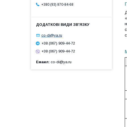
+380 (93) 870-84-68
Д
«
н
с
с
co-di@ya.ru
+38 (067) 909-44-72
+38 (067) 909-44-72
Емаил
co-di@ya.ru