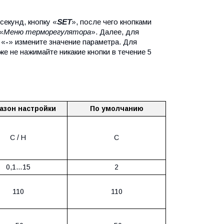
секунд, кнопку «
SET
», после чего кнопками
«
Меню терморегулятора
». Далее, для
 «
-
» измените значение параметра. Для
 же не нажимайте никакие кнопки в течение 5
азон настройки
По умолчанию
C / H
С
0,1…15
2
110
110