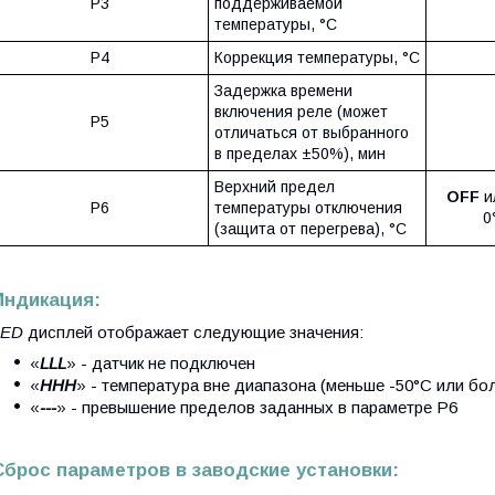
P3
поддерживаемой
температуры, °C
P4
Коррекция температуры, °C
Задержка времени
включения реле (может
P5
отличаться от выбранного
в пределах ±50%), мин
Верхний предел
OFF
и
P6
температуры отключения
0
(защита от перегрева), °C
Индикация:
LED
дисплей отображает следующие значения:
«
LLL
» - датчик не подключен
«
HHH
» - температура вне диапазона (меньше -50°C или бо
«
---
» - превышение пределов заданных в параметре P6
Сброс параметров в заводские установки: