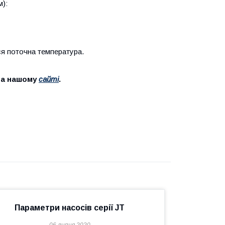
м):
ся поточна температура.
на нашому
сайті
.
Параметри насосів серії JT