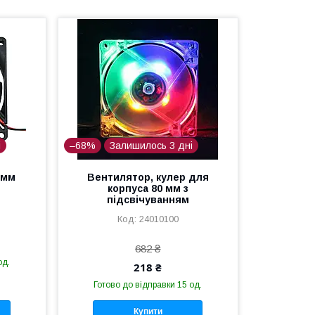
і
–68%
Залишилось 3 дні
0мм
Вентилятор, кулер для
корпуса 80 мм з
підсвічуванням
24010100
682 ₴
од.
218 ₴
Готово до відправки 15 од.
Купити