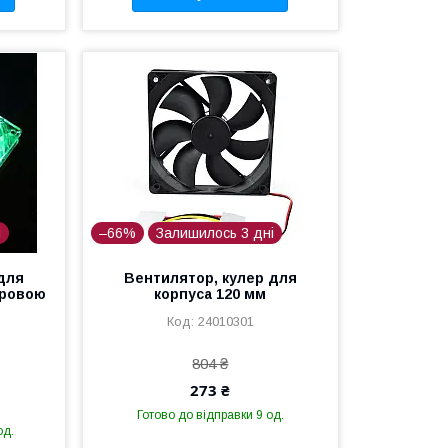
і
–66%
Залишилось 3 дні
для
Вентилятор, кулер для
оровою
корпуса 120 мм
24010301
804 ₴
273 ₴
Готово до відправки 9 од.
од.