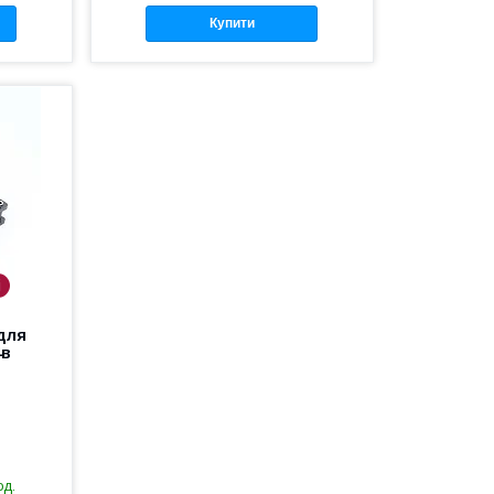
Купити
і
для
4в
од.