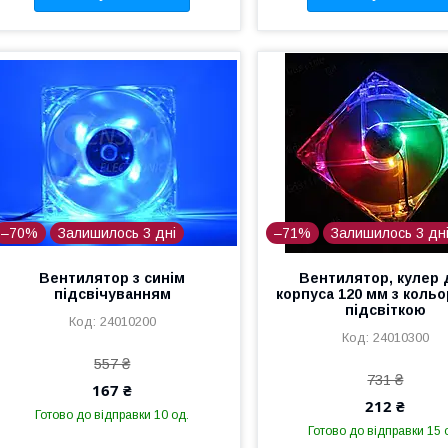
–70%
Залишилось 3 дні
–71%
Залишилось 3 дн
Вентилятор з синім
Вентилятор, кулер 
підсвічуванням
корпуса 120 мм з коль
підсвіткою
24010200
24010300
557 ₴
731 ₴
167 ₴
212 ₴
Готово до відправки 10 од.
Готово до відправки 15 