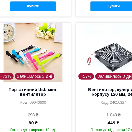
Купити
Купити
–73%
Залишилось 3 дні
–57%
Залишилось 3 дн
Портативний Usb міні-
Вентилятор, кулер 
вентилятор
корпусу 120 мм, 2
09040600
24010324
298 ₴
1 043 ₴
80 ₴
449 ₴
Готово до відправки 18 од.
Готово до відправки 17 