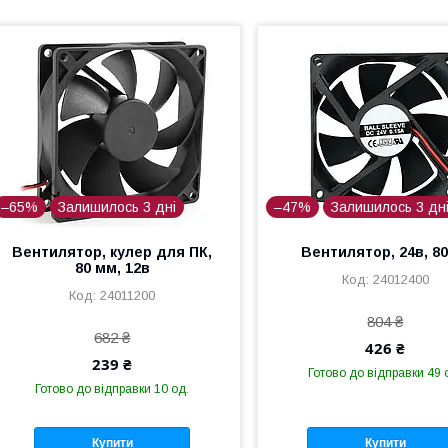
–65%
Залишилось 3 дні
–47%
Залишилось 3 дн
Вентилятор, кулер для ПК,
Вентилятор, 24в, 8
80 мм, 12в
24012400
24011200
804 ₴
682 ₴
426 ₴
239 ₴
Готово до відправки 49 
Готово до відправки 10 од.
Купити
Купити