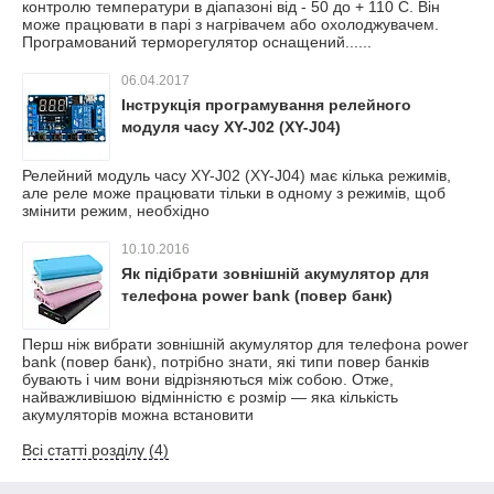
контролю температури в діапазоні від - 50 до + 110 С. Він
може працювати в парі з нагрівачем або охолоджувачем.
Програмований терморегулятор оснащений......
06.04.2017
Інструкція програмування релейного
модуля часу XY-J02 (XY-J04)
Релейний модуль часу XY-J02 (XY-J04) має кілька режимів,
але реле може працювати тільки в одному з режимів, щоб
змінити режим, необхідно
10.10.2016
Як підібрати зовнішній акумулятор для
телефона power bank (повер банк)
Перш ніж вибрати зовнішній акумулятор для телефона power
bank (повер банк), потрібно знати, які типи повер банків
бувають і чим вони відрізняються між собою. Отже,
найважливішою відмінністю є розмір — яка кількість
акумуляторів можна встановити
Всі статті розділу (4)