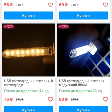
56
69
₴
₴
216 ₴
216 ₴
Купити
Купити
–72%
–73%
USB світлодіодний ліхтарик, 8
USB світлодіодний ліхтарик
світлодіодів
модульний білий
Готово до відправки 114 од.
Готово до відправки 76 од.
76
80
₴
₴
271 ₴
298 ₴
Купити
Купити