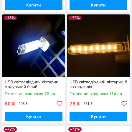
Купити
Купити
–73%
–72%
USB світлодіодний ліхтарик
USB світлодіодний ліхтарик, 8
модульний білий
світлодіодів
Готово до відправки 76 од.
Готово до відправки 114 од.
80
76
₴
₴
298 ₴
271 ₴
Купити
Купити
–72%
–71%