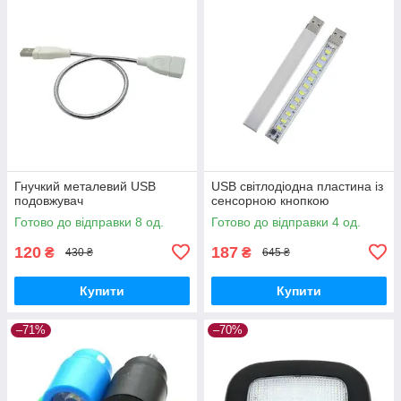
Гнучкий металевий USB
USB світлодіодна пластина із
подовжувач
сенсорною кнопкою
Готово до відправки 8 од.
Готово до відправки 4 од.
120
187
₴
₴
430 ₴
645 ₴
Купити
Купити
–71%
–70%