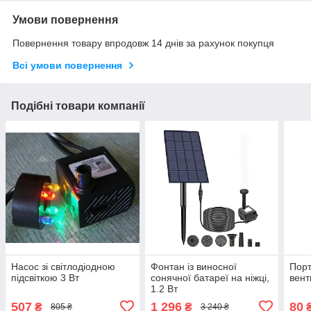
Умови повернення
Повернення товару впродовж 14 днів за рахунок покупця
Всі умови повернення
Подібні товари компанії
Насос зі світлодіодною
Фонтан із виносної
Порт
підсвіткою 3 Вт
сонячної батареї на ніжці,
вент
1.2 Вт
507
1 296
80
₴
₴
805 ₴
3 240 ₴