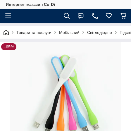
Интернет-магазин Co-Di
Товари та послуги
Мобільний
Світлодіодне
Підсві
–65%