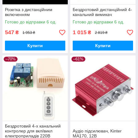
Розетка з дистанційним
Бездротовий дистанційний 4-
включенням
канальний вимикач
Готово до відправки 6 од.
Готово до відправки 6 од.
547
1 015
₴
₴
1 953 ₴
2 819 ₴
Купити
Купити
–70%
–61%
Бездротовий 4-х канальний
контролер для вкл/викл
Аудіо підсилювач, Kinter
електроприладів 220В
MA170, 12В