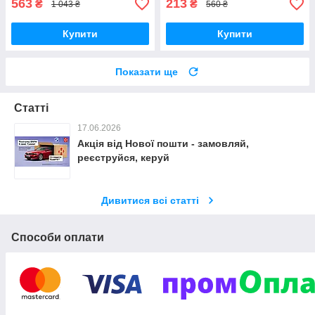
563
213
₴
₴
1 043 ₴
560 ₴
Купити
Купити
Показати ще
Статті
17.06.2026
Акція від Нової пошти - замовляй,
реєструйся, керуй
Дивитися всі статті
Способи оплати