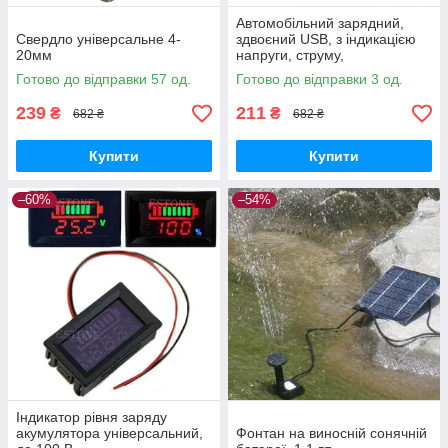
Автомобільний зарядний,
Свердло універсальне 4-
здвоєний USB, з індикацією
20мм
напруги, струму,
температури
Готово до відправки 57 од.
Готово до відправки 3 од.
239
211
₴
₴
682 ₴
682 ₴
Купити
Купити
–60%
–54%
Індикатор рівня заряду
акумулятора універсальний,
Фонтан на виносній сонячній