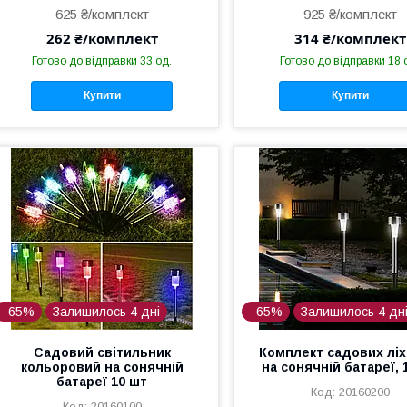
625 ₴/комплект
925 ₴/комплект
262 ₴/комплект
314 ₴/комплект
Готово до відправки 33 од.
Готово до відправки 18 
Купити
Купити
–65%
Залишилось 4 дні
–65%
Залишилось 4 дн
Садовий світильник
Комплект садових ліх
кольоровий на сонячній
на сонячній батареї, 
батареї 10 шт
20160200
20160100