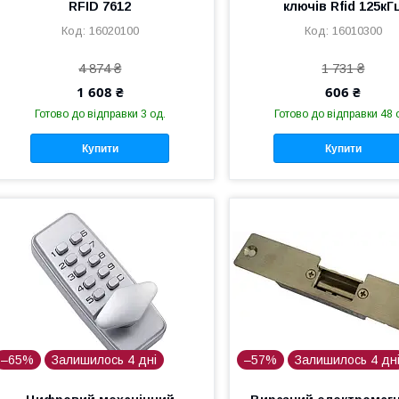
RFID 7612
ключів Rfid 125кГ
16020100
16010300
4 874 ₴
1 731 ₴
1 608 ₴
606 ₴
Готово до відправки 3 од.
Готово до відправки 48 
Купити
Купити
–65%
Залишилось 4 дні
–57%
Залишилось 4 дн