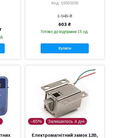
16020200
1 945 ₴
603 ₴
т
Готово до відправки 15 од.
д.
Купити
і
–65%
Залишилось 4 дні
ктних
Електромагнітний замок 12В,