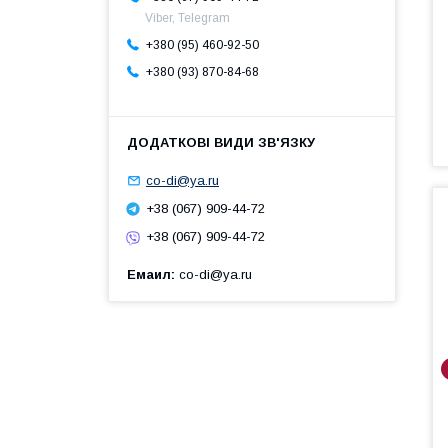
Viber, Telegram
+380 (95) 460-92-50
+380 (93) 870-84-68
co-di@ya.ru
+38 (067) 909-44-72
+38 (067) 909-44-72
Емаил
co-di@ya.ru