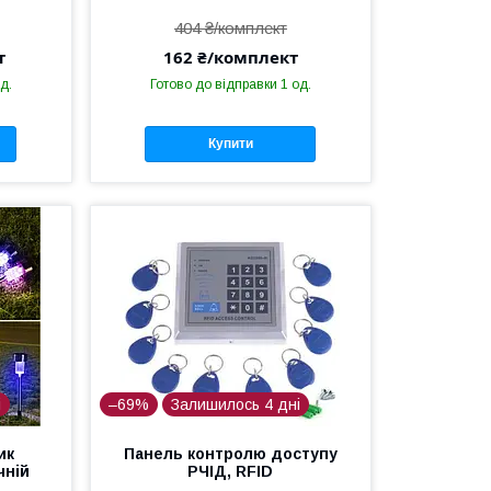
404 ₴/комплект
т
162 ₴/комплект
д.
Готово до відправки 1 од.
Купити
і
–69%
Залишилось 4 дні
ик
Панель контролю доступу
чній
РЧІД, RFID