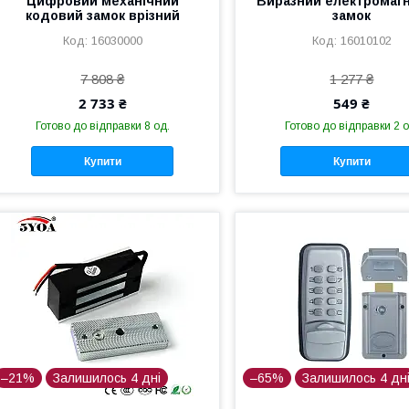
Цифровий механічний
Виразний електромагн
кодовий замок врізний
замок
16030000
16010102
7 808 ₴
1 277 ₴
2 733 ₴
549 ₴
Готово до відправки 8 од.
Готово до відправки 2 о
Купити
Купити
–21%
Залишилось 4 дні
–65%
Залишилось 4 дн