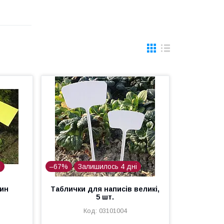
і
–67%
Залишилось 4 дні
лин
Таблички для написів великі,
5 шт.
03101004