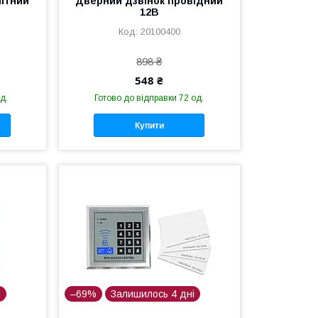
ітний
Дверний дзвінок провідний
12В
20100400
898 ₴
548 ₴
д.
Готово до відправки 72 од.
Купити
і
–69%
Залишилось 4 дні