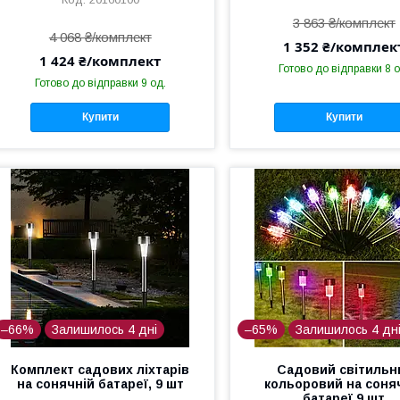
3 863 ₴/комплект
4 068 ₴/комплект
1 352 ₴/комплек
1 424 ₴/комплект
Готово до відправки 8 о
Готово до відправки 9 од.
Купити
Купити
–66%
Залишилось 4 дні
–65%
Залишилось 4 дн
Комплект садових ліхтарів
Садовий світильн
на сонячній батареї, 9 шт
кольоровий на соня
батареї 9 шт