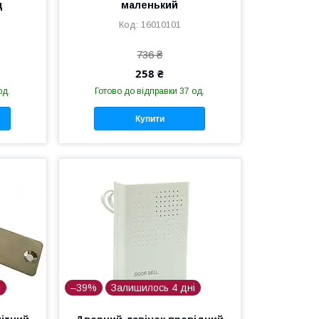
ц
маленький
16010101
736 ₴
258 ₴
од.
Готово до відправки 37 од.
Купити
і
–39%
Залишилось 4 дні