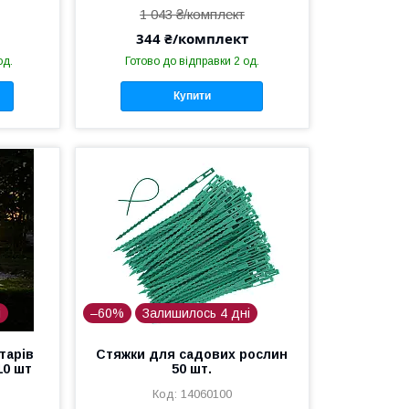
1 043 ₴/комплект
344 ₴/комплект
од.
Готово до відправки 2 од.
Купити
і
–60%
Залишилось 4 дні
тарів
Стяжки для садових рослин
10 шт
50 шт.
14060100