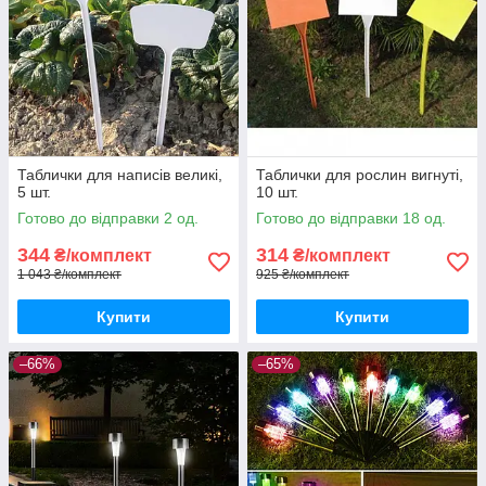
Таблички для написів великі,
Таблички для рослин вигнуті,
5 шт.
10 шт.
Готово до відправки 2 од.
Готово до відправки 18 од.
344
314
₴/комплект
₴/комплект
1 043 ₴/комплект
925 ₴/комплект
Купити
Купити
–66%
–65%