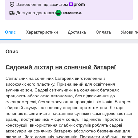
Замовлення під захистом
Доступна доставка
Опис
Характеристики
Доставка
Оплата
Умови п
Опис
Садовий ліхтар на сонячній батареї
Світильник на сонячних батареях виготовлений з
високоякісного пластику. Призначений для освітлення
вуличних зон. Садові світильники на сонячних батареях
працюють абсолютно автономно, без підключення до
електромережі, без застосування проводів і вімікачів. Батарея
збирає й акумулює сонячну енергію протягом дня. Ліхтарі
починають світитися з настанням сутінків і самі відключаються
вранці, поступаючись місцем сонця. Надійність і простота
конструкції, використання слабких струмів роблять садові
аксесуари на сонячних батареях абсолютно безпечними для
людини і його домашніх вихованців. Предмети мобільні і легко