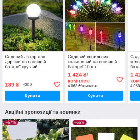
Садовий ліхтар для
Садовий світильник
Садо
доріжки на сонячній
кольоровий на сонячній
коль
батареї круглий
батареї 10 шт
бата
1 424
1 4
₴/
комплект
ком
189
₴
430 ₴
4 068 ₴/комплект
4 068
Купити
Купити
Акційні пропозиції та новинки
–67%
–66%