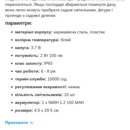
переносяться. Якщо господарі збираються покинути дачу,
вони легко можуть прибрати садові світильники, фігури і
гірлянди з садової ділянки.
параметри:
матеріал корпусу:
нержавіюча сталь, пластик
колірна температура:
білий
напуга:
3.7 В
потужність:
2 Вт 100 лм
клас захисту:
IP65
час роботи:
6 - 8 рік
термін служби:
10000 год
регулювання яскравості:
немає
кількість світильників:
10 шт
акумулятор:
1 х NiMH 1.2 150 MAH
розміри:
4.5 х 29.5 см
Приховати