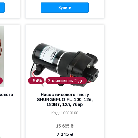
Купити
і
–54%
Залишилось 2 дні
сокого
Насос високого тиску
SHURGEFLO FL-100, 12в,
180Вт, 12л, 7бар
10030108
15 685 ₴
7 215 ₴
д.