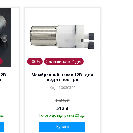
і
–66%
Залишилось 2 дні
2В,
Мембранний насос 12В, для
й
води і повітря
10030300
1 506 ₴
512 ₴
од.
Готово до відправки 20 од.
Купити