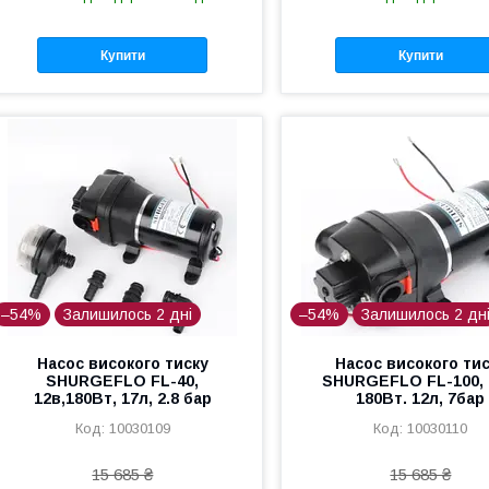
Купити
Купити
–54%
Залишилось 2 дні
–54%
Залишилось 2 дн
Насос високого тиску
Насос високого ти
SHURGEFLO FL-40,
SHURGEFLO FL-100, 
12в,180Вт, 17л, 2.8 бар
180Вт. 12л, 7бар
10030109
10030110
15 685 ₴
15 685 ₴