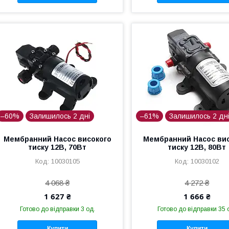
–60%
Залишилось 2 дні
–61%
Залишилось 2 дн
Мембранний Насос високого
Мембранний Насос ви
тиску 12В, 70Вт
тиску 12В, 80Вт
10030105
10030102
4 068 ₴
4 272 ₴
1 627 ₴
1 666 ₴
Готово до відправки 3 од.
Готово до відправки 35 
Купити
Купити