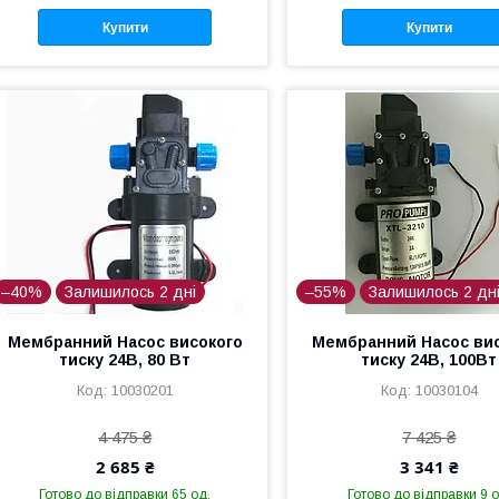
Купити
Купити
–40%
Залишилось 2 дні
–55%
Залишилось 2 дн
Мембранний Насос високого
Мембранний Насос ви
тиску 24В, 80 Вт
тиску 24В, 100Вт
10030201
10030104
4 475 ₴
7 425 ₴
2 685 ₴
3 341 ₴
Готово до відправки 65 од.
Готово до відправки 9 о