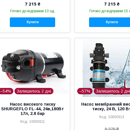
7 215 ₴
7 215 ₴
Готово до відправки 13 од.
Готово до відправки 15 
Купити
Купити
–54%
Залишилось 2 дні
–57%
Залишилось 2 дн
Насос високого тиску
Насос мембранний ви
SHURGEFLO FL-44, 24в,180Вт
тиску, 24 В, 120 В
17л, 2.8 бар
10030113
10030111
8 378 ₴