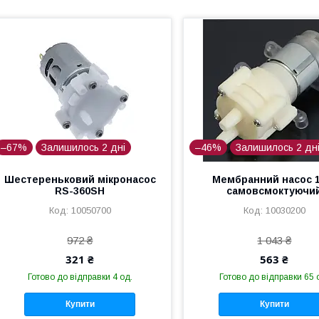
–67%
Залишилось 2 дні
–46%
Залишилось 2 дн
Шестереньковий мікронасос
Мембранний насос 1
RS-360SH
самовсмоктуючи
10050700
10030200
972 ₴
1 043 ₴
321 ₴
563 ₴
Готово до відправки 4 од.
Готово до відправки 65 
Купити
Купити