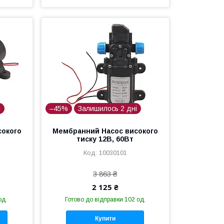
і
–45%
Залишилось 2 дні
сокого
Мембранний Насос високого
тиску 12В, 60Вт
10030101
3 863 ₴
2 125 ₴
од.
Готово до відправки 102 од.
Купити