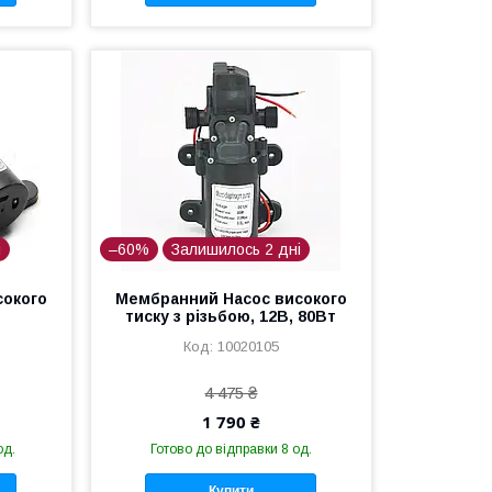
і
–60%
Залишилось 2 дні
сокого
Мембранний Насос високого
тиску з різьбою, 12В, 80Вт
10020105
4 475 ₴
1 790 ₴
од.
Готово до відправки 8 од.
Купити