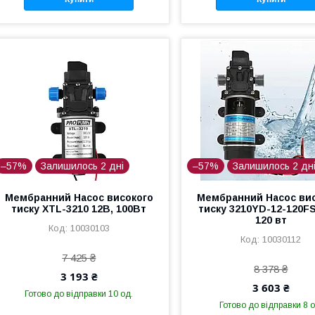
–57%
Залишилось 2 дні
–57%
Залишилось 2 дн
Мембранний Насос високого
Мембранний Насос ви
тиску XTL-3210 12В, 100Вт
тиску 3210YD-12-120FS
120 вт
10030103
10030112
7 425 ₴
8 378 ₴
3 193 ₴
3 603 ₴
Готово до відправки 10 од.
Готово до відправки 8 о