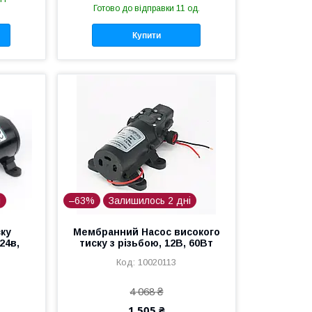
Готово до відправки 11 од.
Купити
і
–63%
Залишилось 2 дні
ску
Мембранний Насос високого
24в,
тиску з різьбою, 12В, 60Вт
10020113
4 068 ₴
1 505 ₴