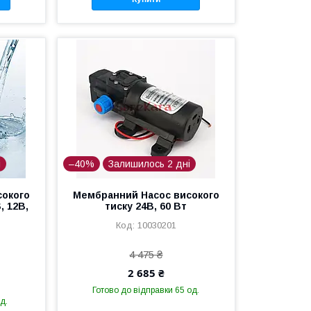
і
–40%
Залишилось 2 дні
сокого
Мембранний Насос високого
, 12В,
тиску 24В, 60 Вт
10030201
4 475 ₴
2 685 ₴
Готово до відправки 65 од.
д.