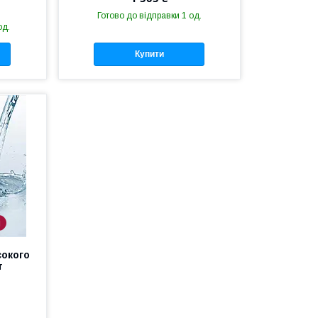
Готово до відправки 1 од.
од.
Купити
і
сокого
т