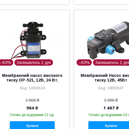
–63%
Залишилось 2 дні
–63%
Залишилось 2 дн
Мембранний насос високого
Мембранний Насос ви
тиску DP-521, 12В, 24 Вт.
тиску 12В, 45Вт
10020124
10030107
2 606 ₴
3 966 ₴
964 ₴
1 467 ₴
Готово до відправки 13 од.
Готово до відправки 10 
Купити
Купити