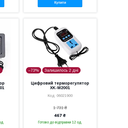
Купити
і
–73%
Залишилось 2 дні
ор
Цифровий терморегулятор
01
XK-W2001
06021900
1 731 ₴
467 ₴
од.
Готово до відправки 12 од.