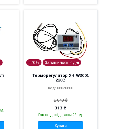
і
–70%
Залишилось 2 дні
ті
Терморегулятор XH-W3001
220В
06020600
1 043 ₴
313 ₴
од.
Готово до відправки 28 од.
Купити