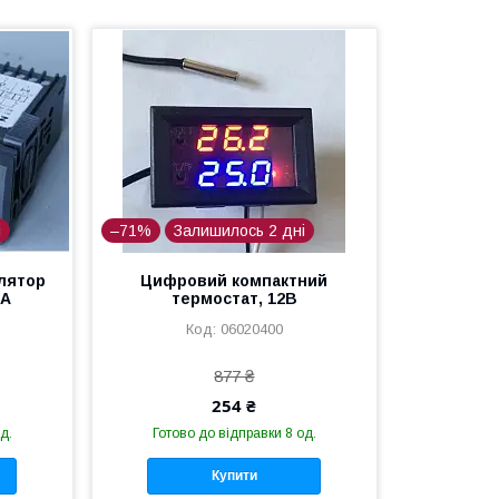
і
–71%
Залишилось 2 дні
лятор
Цифровий компактний
1A
термостат, 12В
06020400
877 ₴
254 ₴
д.
Готово до відправки 8 од.
Купити