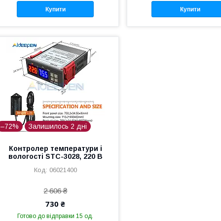
Купити
Купити
–72%
Залишилось 2 дні
Контролер температури і
вологості STC-3028, 220 В
06021400
2 606 ₴
730 ₴
Готово до відправки 15 од.