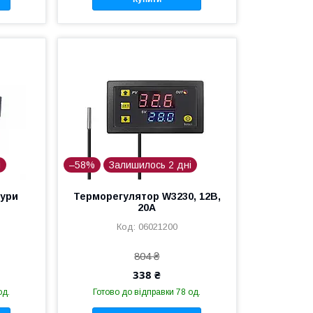
і
–58%
Залишилось 2 дні
тури
Терморегулятор W3230, 12В,
20A
06021200
804 ₴
338 ₴
од.
Готово до відправки 78 од.