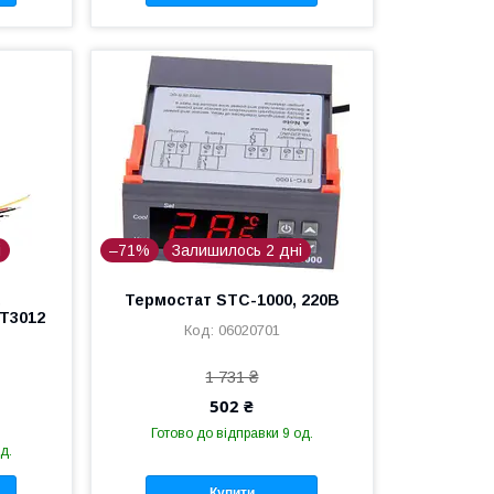
і
–71%
Залишилось 2 дні
,
Термостат STC-1000, 220В
T3012
06020701
1 731 ₴
502 ₴
Готово до відправки 9 од.
д.
Купити