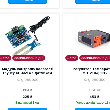
–72%
Залишилось 2 дні
–72%
Залишилось 2 дн
Модуль контролю вологості
Регулятор темпера
грунту XH-M214 з датчиком
MH1210w, 12В
06021000
06020500
804 ₴
1 619 ₴
225 ₴
453 ₴
В наявності 1 од.
Готово до відправки 11 