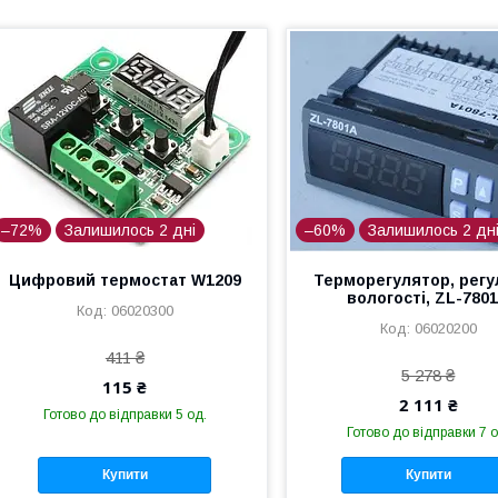
–72%
Залишилось 2 дні
–60%
Залишилось 2 дн
Цифровий термостат W1209
Терморегулятор, регу
вологості, ZL-780
06020300
06020200
411 ₴
5 278 ₴
115 ₴
2 111 ₴
Готово до відправки 5 од.
Готово до відправки 7 о
Купити
Купити