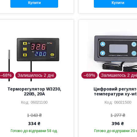
Купити
Купити
–68%
Залишилось 2 дні
–69%
Залишилось 2 дн
Терморегулятор W3230,
Цифровий регулят
220В, 20A
температури xy-wt
06021100
06021500
1 043 ₴
1 277 ₴
334 ₴
396 ₴
Готово до відправки 58 од.
Готово до відправки 20 