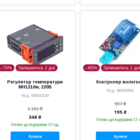
–70%
Залишилось 2 дні
–65%
Залишилось 2 дн
Регулятор температури
Контролер вологос
MH1210w, 220В
06020601
06020100
557 ₴
1 161 ₴
195 ₴
348 ₴
Готово до відправки 17 
Готово до відправки 13 од.
Купити
Купити