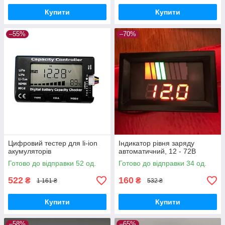
Купити
Купити
–55%
–70%
Цифровий тестер для li-ion
Індикатор рівня заряду
акумуляторів
автоматичний, 12 - 72В
Готово до відправки 52 од.
Готово до відправки 34 од.
522
160
₴
₴
1 161 ₴
532 ₴
Купити
Купити
–58%
–65%