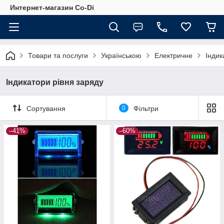
Интернет-магазин Co-Di
Товари та послуги
Українською
Електричне
Індик
Індикатори рівня заряду
Сортування
0
Фільтри
–41%
–60%