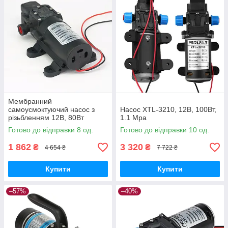
Мембранний
самоусмоктуючий насос з
Насос XTL-3210, 12В, 100Вт,
різьбленням 12В, 80Вт
1.1 Mpa
Готово до відправки 8 од.
Готово до відправки 10 од.
1 862
3 320
₴
₴
4 654 ₴
7 722 ₴
Купити
Купити
–57%
–40%