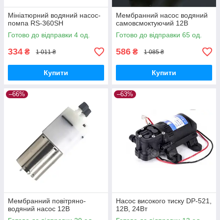
Мініатюрний водяний насос-
Мембранний насос водяний
помпа RS-360SH
самовсмоктуючий 12В
Готово до відправки 4 од.
Готово до відправки 65 од.
334
586
₴
₴
1 011 ₴
1 085 ₴
Купити
Купити
–66%
–63%
Мембранний повітряно-
Насос високого тиску DP-521,
водяний насос 12В
12В, 24Вт