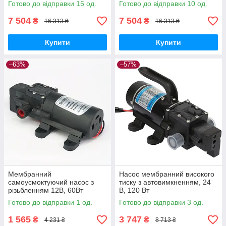
Готово до відправки 15 од.
Готово до відправки 10 од.
7 504
7 504
₴
₴
16 313 ₴
16 313 ₴
Купити
Купити
–63%
–57%
Мембранний
Насос мембранний високого
самоусмоктуючий насос з
тиску з автовимкненням, 24
різьбленням 12В, 60Вт
В, 120 Вт
Готово до відправки 1 од.
Готово до відправки 3 од.
1 565
3 747
₴
₴
4 231 ₴
8 713 ₴