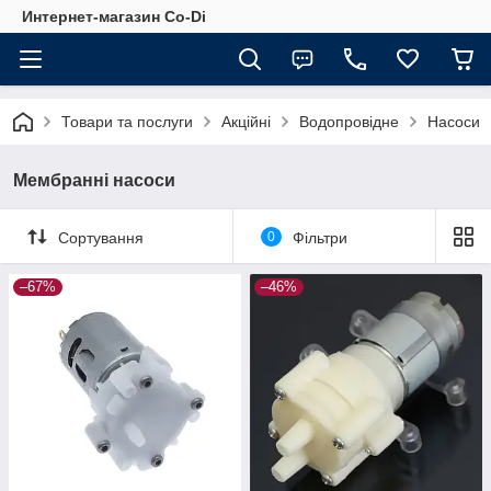
Интернет-магазин Co-Di
Товари та послуги
Акційні
Водопровідне
Насоси
Мембранні насоси
Сортування
0
Фільтри
–67%
–46%