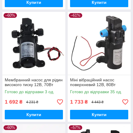
Купити
Купити
–60%
–61%
Мембранний насос для рідин
Міні вібраційний насос
високого тиску 12В, 70Вт
поверхневий 12В, 80Вт
Готово до відправки 3 од.
Готово до відправки 35 од.
1 692
1 733
₴
₴
4 231 ₴
4 443 ₴
Купити
Купити
–60%
–57%