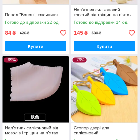
Нап'ятник силіконовий
Пенал "Банан", ключниця
товстий від тріщин на п'ятах
Готово до відправки 22 од.
Готово до відправки 14 од.
84
145
₴
₴
420 ₴
580 ₴
Купити
Купити
–69%
–76%
Нап'ятник силіконовий від
Стопор двері для
мозолів і тріщин на п'ятах
силіконовий