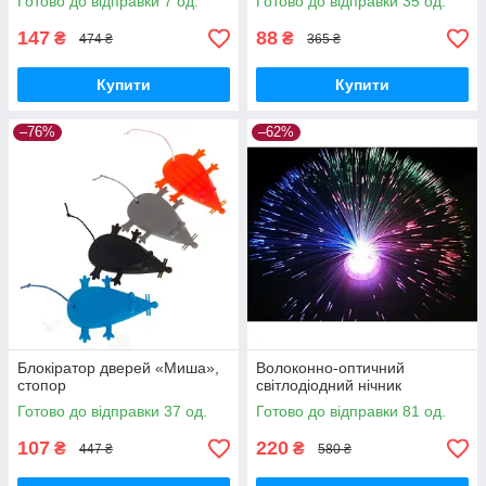
Готово до відправки 7 од.
Готово до відправки 35 од.
147
88
₴
₴
474 ₴
365 ₴
Купити
Купити
–76%
–62%
Блокіратор дверей «Миша»,
Волоконно-оптичний
стопор
світлодіодний нічник
Готово до відправки 37 од.
Готово до відправки 81 од.
107
220
₴
₴
447 ₴
580 ₴