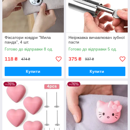
Фіксатори ковдри "Мила
Неіржавка вичавлювач зубної
панда", 4 шт.
пасти
Готово до відправки 8 од.
Готово до відправки 5 од.
118
375
₴
₴
474 ₴
937 ₴
Купити
Купити
–76%
–76%