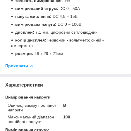
точність вимірювання:
1%
вимірюваний струм:
DC 0 - 50A
напуга живлення:
DC 4,5 ~ 15В
вимірювана напуга:
DC 0 ~ 100В
дисплей:
7.1 мм, цифровий світлодіодний
колір дисплея:
червоний - вольтметр; синій -
амперметр
розміри:
48 х 29 х 21мм
Приховати
Характеристики
Вимірювання напруги
Одиниці виміру постійної
В
напруги
Максимальний діапазон
100
постійної напруги
Вимірювання струму