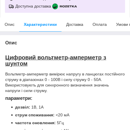
Доступна доставка
Опис
Характеристики
Доставка
Оплата
Умови 
Опис
Цифровий вольтметр-амперметр з
шунтом
Вольтметр-амперметр вимірює напругу в ланцюгах постійного
струму в діапазонах 0 - 100В і силу струму 0 - 50А.
Використовують для синхронного визначення значень
напруги і сили струму.
параметри:
дозвіл:
1В, 1А
струм споживання:
<20 мА
частота оновлення:
5Гц