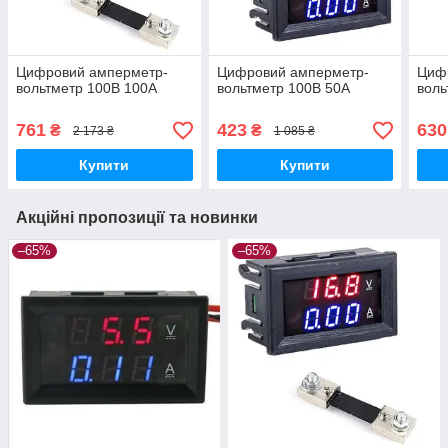
Цифровий амперметр-
Цифровий амперметр-
Циф
вольтметр 100В 100А
вольтметр 100В 50А
воль
761
423
630
₴
₴
2 173 ₴
1 085 ₴
Купити
Купити
Акційні пропозиції та новинки
–65%
–65%