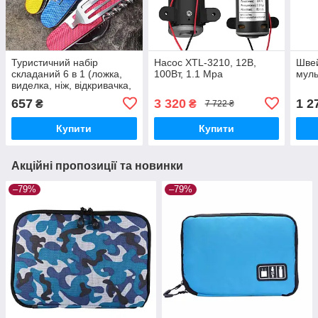
Туристичний набір
Насос XTL-3210, 12В,
Швей
складаний 6 в 1 (ложка,
100Вт, 1.1 Mpa
муль
виделка, ніж, відкривачка,
штопор)
657
3 320
1 2
₴
₴
7 722 ₴
Купити
Купити
Акційні пропозиції та новинки
–79%
–79%