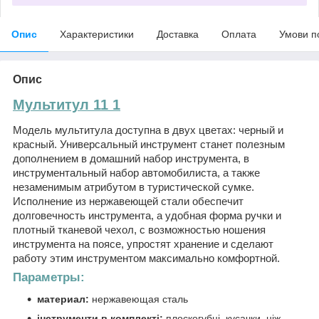
Опис
Характеристики
Доставка
Оплата
Умови п
Опис
Мультитул 11 1
Модель мультитула доступна в двух цветах: черный и
красный. Универсальный инструмент станет полезным
дополнением в домашний набор инструмента, в
инструментальный набор автомобилиста, а также
незаменимым атрибутом в туристической сумке.
Исполнение из нержавеющей стали обеспечит
долговечность инструмента, а удобная форма ручки и
плотный тканевой чехол, с возможностью ношения
инструмента на поясе, упростят хранение и сделают
работу этим инструментом максимально комфортной.
Параметры:
материал:
нержавеющая сталь
інструменти в комплекті:
плоскогубці, кусачки, ніж,