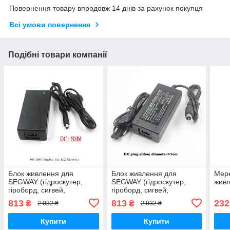
Повернення товару впродовж 14 днів за рахунок покупця
Всі умови повернення
Подібні товари компанії
Блок живлення для
Блок живлення для
Мере
SEGWAY (гідроскутер,
SEGWAY (гідроскутер,
живл
гіроборд, сигвей,
гіроборд, сигвей,
електроскутер) 42В
електроскутер) 42 В 2 A,
813
813
232
₴
₴
2 032 ₴
2 032 ₴
2A, M365
RCA 10MM
Купити
Купити