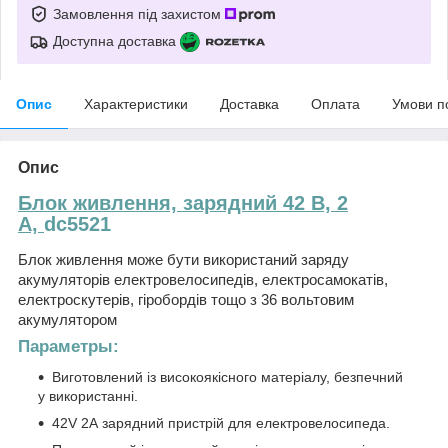
Замовлення під захистом
Доступна доставка
Опис
Характеристики
Доставка
Оплата
Умови п
Опис
Блок живлення, зарядний 42 В, 2
А,
dc5521
Блок живлення може бути використаний заряду
акумуляторів електровелосипедів, електросамокатів,
електроскутерів, гіробордів тощо з 36 вольтовим
акумулятором
Параметры:
Виготовлений із високоякісного матеріалу, безпечний
у використанні.
42V 2A зарядний пристрій для електровелосипеда.