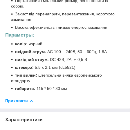
Портативний і маленький розмір, легко носити із
собою.
Захист від перенапруги, перевантаження, короткого
замикання.
Висока ефективність і низьке енергоспоживання.
Параметры:
колір:
чорний
вхідний струм:
AC 100 – 240В, 50 – 60Гц, 1.8А
вихідний струм:
DC 42В, 2А, +-0,5 В
штекера:
5.5 х 2.1 мм (dc5521)
тип вилки:
штепсельна вилка європейського
стандарту
габарити:
115 * 50 * 30 мм
Приховати
Характеристики