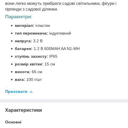
вони легко можуть прибрати садові світильники, фігури і
гірлянди з садової ділянки.
Параметри:
матеріал:
пластик
тип перемикача:
індуктивний
напруга:
3.2 В
батарея:
1.2 В 600MAH AA N1-MH
ступінь захисту:
IP65
розмір квітки:
15 см
висота:
66 см
вага:
100 г/шт
Приховати
Характеристики
Основні