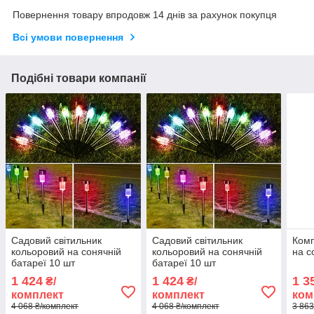
Повернення товару впродовж 14 днів за рахунок покупця
Всі умови повернення
Подібні товари компанії
Садовий світильник
Садовий світильник
Комп
кольоровий на сонячній
кольоровий на сонячній
на с
батареї 10 шт
батареї 10 шт
1 424
1 424
1 3
₴/
₴/
комплект
комплект
ком
4 068 ₴/комплект
4 068 ₴/комплект
3 863