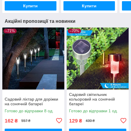
Купити
Купити
Акційні пропозиції та новинки
–71%
–70%
Садовий світильник
Садовий ліхтар для доріжки
кольоровий на сонячній
на сонячній батареї
батареї
Готово до відправки 8 од.
Готово до відправки 1 од.
162
129
₴
₴
557 ₴
430 ₴