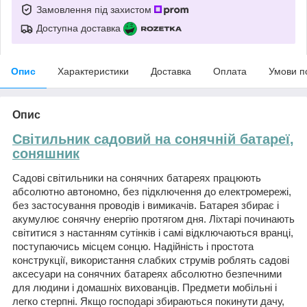
Замовлення під захистом
Доступна доставка
Опис
Характеристики
Доставка
Оплата
Умови п
Опис
Світильник садовий на сонячній батареї
,
соняшник
Садові світильники на сонячних батареях працюють
абсолютно автономно, без підключення до електромережі,
без застосування проводів і вимикачів. Батарея збирає і
акумулює сонячну енергію протягом дня. Ліхтарі починають
світитися з настанням сутінків і самі відключаються вранці,
поступаючись місцем сонцю. Надійність і простота
конструкції, використання слабких струмів роблять садові
аксесуари на сонячних батареях абсолютно безпечними
для людини і домашніх вихованців. Предмети мобільні і
легко стерпні. Якщо господарі збираються покинути дачу,