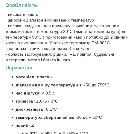
Особливість:
- висока точність
, широкий діапазон вимірюваних температур
- висока швидкість, для прикладу звичайним електронним
термометром з температури 20°C (кімнатна температура) до
температури 90°C ( приготований кави ) потрібно до 2 хвилин
часу на вимірювання. У теж час термометр TM-902C
впорається з цим завданням за 3-5 секунд
- область застосування: рідини, їжа, повітря, будівельні
матеріали, метал і багато іншого
Параметри:
матеріал:
пластик
діапазон виміру температури з:
-50 до 750°C
час відгуку:
< 0.5 с
точність:
±0.75 - 3°С
дискретність:
0.1°C
температура зберігання:
від -30 до + 60°C
похибка:
від 0°C до 500°C
: +(0.75% + 1°C)