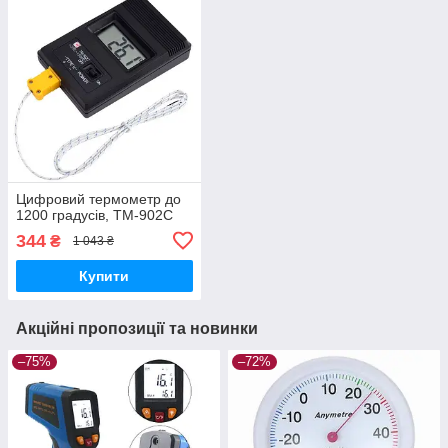
Цифровий термометр до
1200 градусів, TM-902C
344
₴
1 043 ₴
Купити
Акційні пропозиції та новинки
–75%
–72%