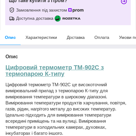
Що таке купити з Пром?
Замовлення під захистом
Доступна доставка
Опис
Характеристики
Доставка
Оплата
Умови п
Опис
Цифровий термометр TM-902C з
термопарою К-типу
Цифровий термометр TM-902C це високоточний
вимірювальний прилад з термопарою К-типу для
вимірювання температури в широкому діапазоні.
Вимірювання температури продуктів харчування, повітря,
газів, рідин, нагрітого металу до високих температур.
Ідеально підходить для вимірювання температури
всередині приміщень та на вулиці. Вимірювання
температури в холодильних камерах, духовках,
інкубаторах і багато іншого.