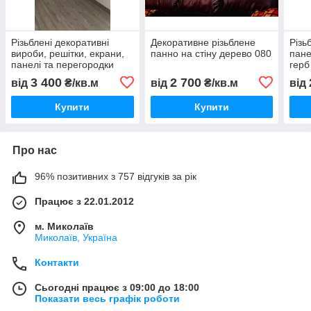
Різьблені декоративні
Декоративне різьблене
Різь
вироби, решітки, екрани,
панно на стіну дерево 080
пане
панелі та перегородки
герб
МДФ ажурна 104
3 400
2 700
від
₴/кв.м
від
₴/кв.м
від
Купити
Купити
Про нас
96% позитивних з 757 відгуків за рік
Працює з 22.01.2012
м. Миколаїв
Миколаїв, Україна
Контакти
Сьогодні працює з 09:00 до 18:00
Показати весь графік роботи