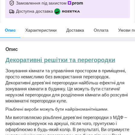
Замовлення під захистом
Доступна доставка
Опис
Характеристики
Доставка
Оплата
Умови п
Опис
Декоративні решітки та перегородки
Зонування кімнати та управління простором в приміщенні,
просто немислимо без використання перегородок.
Декоративні дерев'яні перегородки найбільш ефектні для
зонування кімнати в будинку. Це можуть бути статичні/
нерухомі перегородки для розділення кімнати або розсувні
міжкімнатні перегородки купе.
Різьблені вироби можуть бути найрізноманітнішими.
Ми виготовляємо різьблені дерев'яні перегородки з МДФ –
вирізаємо візерунок на аркуші, після чого, грунтуємо і
офарблюємо в будь-який колір. В результаті, Ви отримуєте