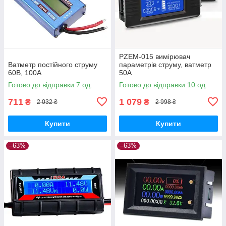
PZEM-015 вимірювач
Ватметр постійного струму
параметрів струму, ватметр
60В, 100А
50А
Готово до відправки 7 од.
Готово до відправки 10 од.
711
1 079
₴
₴
2 032 ₴
2 998 ₴
Купити
Купити
–63%
–63%