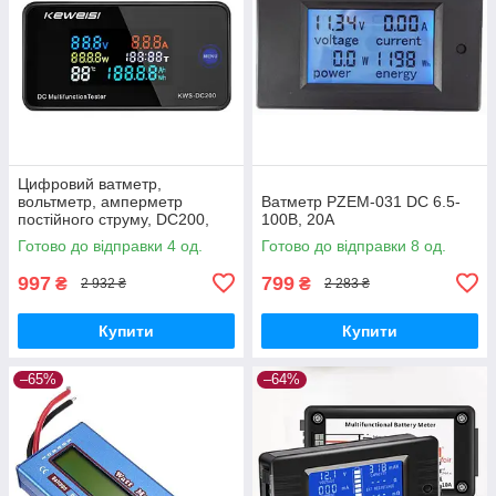
Цифровий ватметр,
вольтметр, амперметр
Ватметр PZEM-031 DC 6.5-
постійного струму, DC200,
100В, 20А
50A
Готово до відправки 4 од.
Готово до відправки 8 од.
997
799
₴
₴
2 932 ₴
2 283 ₴
Купити
Купити
–65%
–64%