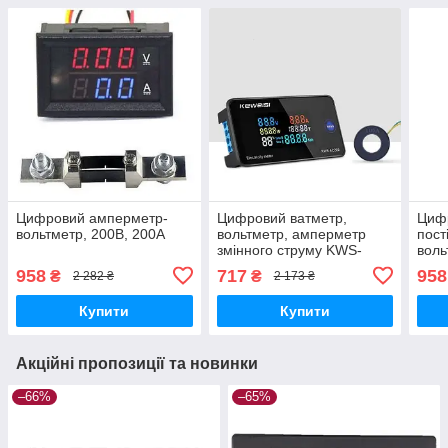
Цифровий амперметр-
Цифровий ватметр,
Циф
вольтметр, 200В, 200А
вольтметр, амперметр
пост
змінного струму KWS-
воль
AC300-100А
kewe
958
717
958
₴
₴
2 282 ₴
2 173 ₴
Купити
Купити
Акційні пропозиції та новинки
–66%
–65%