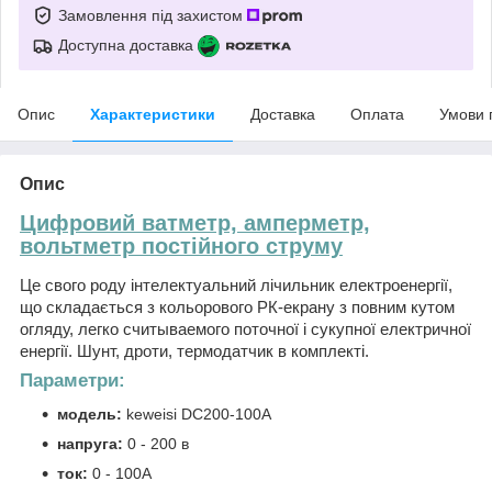
Замовлення під захистом
Доступна доставка
Опис
Характеристики
Доставка
Оплата
Умови 
Опис
Цифровий ватметр, амперметр,
вольтметр постійного струму
Це свого роду інтелектуальний лічильник електроенергії,
що складається з кольорового РК-екрану з повним кутом
огляду, легко считываемого поточної і сукупної електричної
енергії. Шунт, дроти, термодатчик в комплекті.
Параметри:
модель:
keweisi DC200-100A
напруга:
0 - 200 в
ток:
0 - 100A