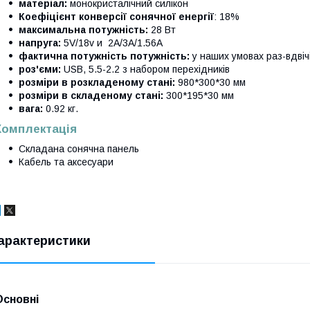
матеріал:
монокристалічний силікон
Коефіцієнт конверсії сонячної енергії
: 18%
максимальна потужність:
28 Вт
напруга:
5V/18v и 2A/3A/1.56A
фактична потужність потужність:
у наших умовах раз-вдвіч
роз'єми:
USB, 5.5-2.2 з набором перехідників
розміри в розкладеному стані:
980*300*30 мм
розміри в складеному стані:
300*195*30 мм
вага:
0.92 кг.
Комплектація
Складана сонячна панель
Кабель та аксесуари
арактеристики
Основні