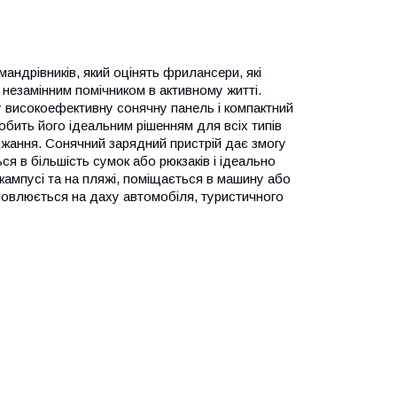
ндрівників, який оцінять фрилансери, які
 незамінним помічником в активному житті.
 високоефективну сонячну панель і компактний
обить його ідеальним рішенням для всіх типів
яджання. Сонячний зарядний пристрій дає змогу
я в більшість сумок або рюкзаків і ідеально
 кампусі та на пляжі, поміщається в машину або
новлюється на даху автомобіля, туристичного