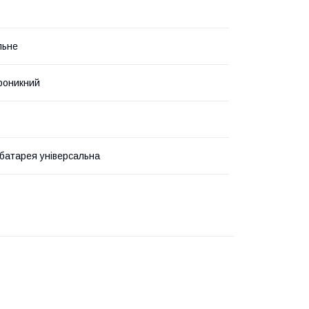
льне
роникний
батарея універсальна