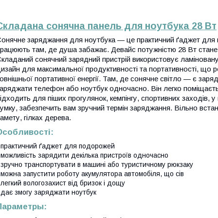
Складана сонячна панель для ноутбука 28 Вт
онячне заряджання для ноутбука — це практичний ґаджет для ма
рацюють там, де душа забажає.
Девайс потужністю 28 Вт стане
кладаний сонячний зарядний пристрій використовує ламіновану
изайн для максимальної продуктивності та портативності, що р
овнішньої портативної енергії. Там, де сонячне світло — є зар
аряджати телефон або ноутбук одночасно. Він легко поміщаєтьс
ідходить для піших прогулянок, кемпінгу, спортивних заходів, у
умку, забезпечить вам зручний термін заряджання.
Вільно вста
амету, гілках дерева.
Особливості:
 практичний ґаджет для подорожей
 можливість зарядити декілька пристроїв одночасно
 зручно транспортувати в машині або туристичному рюкзаку
 можна запустити роботу акумулятора автомобіля, що сів
 легкий вологозахист від бризок і дощу
 дає змогу заряджати ноутбук
Параметры: