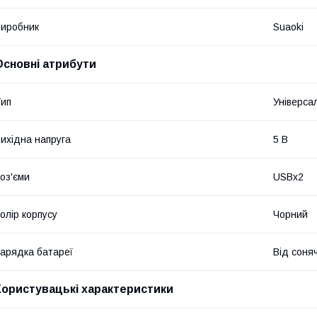
иробник
Suaoki
Основні атрибути
ип
Універса
ихідна напруга
5 В
оз'єми
USBx2
олір корпусу
Чорний
арядка батареї
Від соняч
Користувацькі характеристики