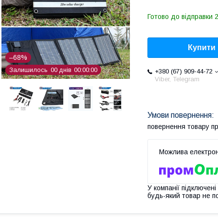
Готово до відправки 2
Купити
–68%
Залишилось
0
0
днів
0
0
0
0
0
0
+380 (67) 909-44-72
Viber, Telegram
повернення товару п
У компанії підключені
будь-який товар не п