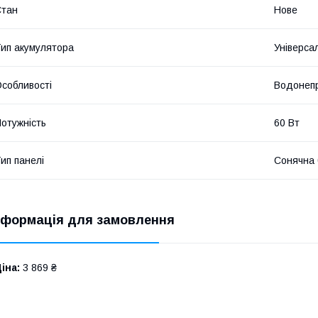
Стан
Нове
ип акумулятора
Універса
собливості
Водонеп
отужність
60 Вт
ип панелі
Сонячна 
нформація для замовлення
іна:
3 869 ₴