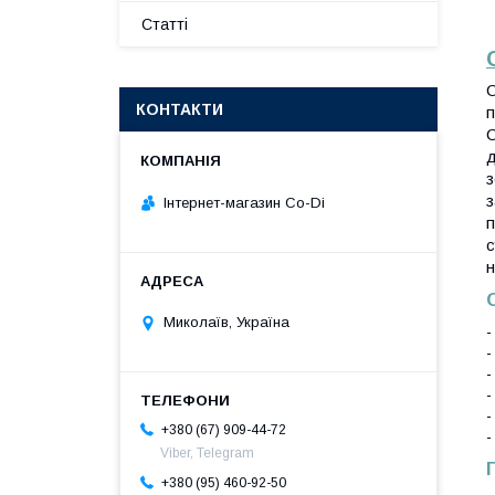
Статті
С
КОНТАКТИ
п
С
д
з
з
Інтернет-магазин Co-Di
п
с
н
Миколаїв, Україна
-
-
-
-
-
+380 (67) 909-44-72
-
Viber, Telegram
+380 (95) 460-92-50