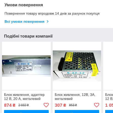
Умови повернення
Повернення товару впродовж 14 днів за рахунок покупця
Всі умови повернення
Подібні товари компанії
Блок живлення, адаптер
Блок живлення, 12В, 3А,
Блок
12 В, 20 А, металевий
металевий
12 В
874
307
1 0
₴
₴
2 032 ₴
853 ₴