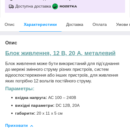
Доступна доставка
Опис
Характеристики
Доставка
Оплата
Умови 
Опис
Блок живлення, 12 В, 20 А, металевий
Блок живлення може бути використаний для під'єднання
до мережі змінного струму різних пристроїв, систем
відеоспостереження або інших пристроїв, для живлення
яких потрібно 12 вольтів постійного струму.
Параметры:
вхідна напруга:
AC 100 – 240В
вихідні параметри:
DC 12В, 20А
габарити:
20 х 11 х 5 см
Приховати