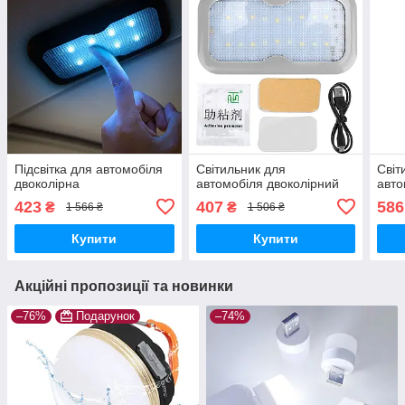
Підсвітка для автомобіля
Світильник для
Світ
двоколірна
автомобіля двоколірний
авто
423
407
586
₴
₴
1 566 ₴
1 506 ₴
Купити
Купити
Акційні пропозиції та новинки
–76%
Подарунок
–74%