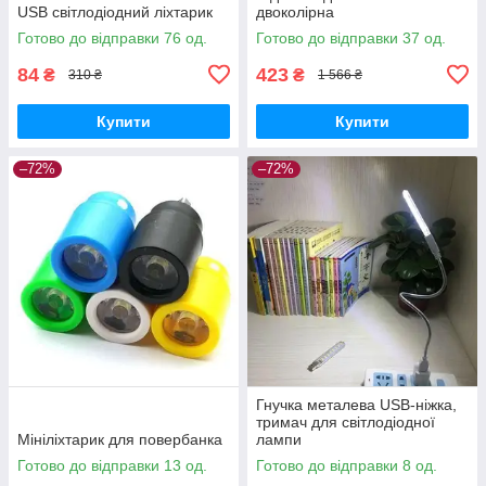
USB світлодіодний ліхтарик
двоколірна
Готово до відправки 76 од.
Готово до відправки 37 од.
84
423
₴
₴
310 ₴
1 566 ₴
Купити
Купити
–72%
–72%
Гнучка металева USB-ніжка,
тримач для світлодіодної
Мініліхтарик для повербанка
лампи
Готово до відправки 13 од.
Готово до відправки 8 од.