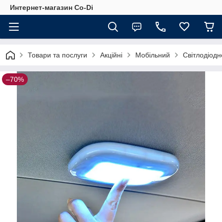
Интернет-магазин Co-Di
Товари та послуги
Акційні
Мобільний
Світлодіодн
–70%