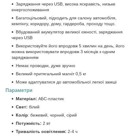
Заряджання через USB, висока яскравість, низьке
енергоспоживання
Багатоцільовий, підходить для салону автомобіля,
кемпінгу, коридору, дому, гардероба, проходу тощо.
Вбудований акумулятор великої ємності, заряджання
через USB
Використовуйте його впродовж 5 хвилин на день, його
можна використовувати впродовж 3 місяців з одним
заряджанням
Немає проводки, дуже зручно
Великий притягальний магніт
0,5 кг
Може адаптуватися до автомобільної легкої замші
Параметри
Матеріал:
АБС-пластик
Свет:
білий
Колір
: бежевий, чорний, сірий
Потужність:
2 вт
Тривалість освітлення:
2-4 ч