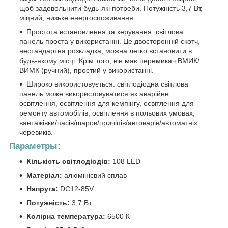
щоб задовольнити будь-які потреби. Потужність 3,7 Вт,
міцний, низьке енергоспоживання.
Простота встановлення та керування: світлова
панель проста у використанні. Це двосторонній скотч,
нестандартна розкладка, можна легко встановити в
будь-якому місці. Крім того, він має перемикач ВМИК/
ВИМК (ручний), простий у використанні.
Широко використовується: світлодіодна світлова
панель може використовуватися як аварійне
освітлення, освітлення для кемпінгу, освітлення для
ремонту автомобілів, освітлення в польових умовах,
вантажівки/пасів/шаров/причіпів/автоварів/автоматніх
черевиків.
Параметры:
Кількість світлодіодів:
108 LED
Матеріал:
алюмінієвий сплав
Напруга:
DC12-85V
Потужність:
3,7 Вт
Колірна температура:
6500 К