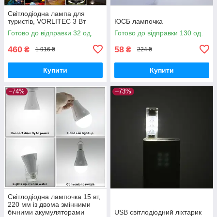
Світлодіодна лампа для
туристів, VORLITEC 3 Вт
ЮСБ лампочка
Готово до відправки 32 од.
Готово до відправки 130 од.
460
58
₴
₴
1 916 ₴
224 ₴
Купити
Купити
–74%
–73%
Світлодіодна лампочка 15 вт,
220 мм із двома змінними
бічними акумуляторами
USB світлодіодний ліхтарик