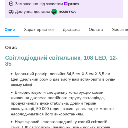
Замовлення під захистом
Доступна доставка
Опис
Характеристики
Доставка
Оплата
Умови п
Опис
Світлодіодний світильник, 108 LED, 12-
85
Ідеальний розмір: легкийкт 34,5 см X 3 см X 3,5 см.
Цей ідеальний розмір дає змогу вам встановити в будь-
якому місці.
Використовуючи спеціальну конструкцію схеми
живлення джерела постійного струму світлодіода,
продуктивність дуже стабільна, довгий термін
експлуатації, 50 000 годин, захист довкілля, ви можете
насолоджуватися його використанням.
Надяскравий і енергоощадний: у кожній світловій
смузі 108 світлодіодні лампочки, вони досить яскраві,