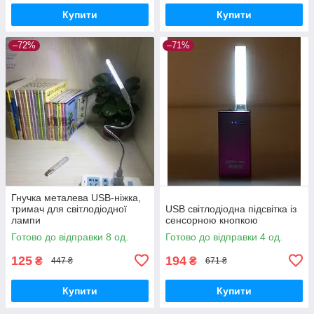
Купити
Купити
–72%
–71%
Гнучка металева USB-ніжка,
тримач для світлодіодної
USB світлодіодна підсвітка із
лампи
сенсорною кнопкою
Готово до відправки 8 од.
Готово до відправки 4 од.
125
194
₴
₴
447 ₴
671 ₴
Купити
Купити