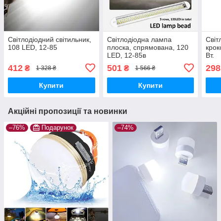
Світлодіодний світильник,
Світлодіодна лампа
Світ
108 LED, 12-85
плоска, спрямована, 120
крок
LED, 12-85в
Вт.
412
501
298
₴
₴
1 328 ₴
1 566 ₴
Купити
Купити
Акційні пропозиції та новинки
–76%
Подарунок
–74%