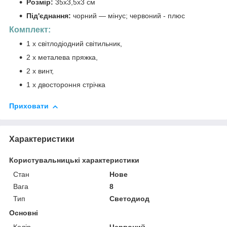
Розмір:
35x3,5x3 см
Під'єднання:
чорний — мінус; червоний - плюс
Комплект:
1 х світлодіодний світильник,
2 х металева пряжка,
2 х винт,
1 х двостороння стрічка
Приховати
Характеристики
Користувальницькі характеристики
Стан
Нове
Вага
8
Тип
Светодиод
Основні
Колір
Червоний