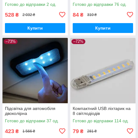
18650
Готово до відправки 2 од.
Готово до відправки 76 од.
528
84
₴
₴
2 032 ₴
310 ₴
Купити
Купити
–73%
–72%
Підсвітка для автомобіля
Компактний USB ліхтарик на
двоколірна
8 світлодіодів
Готово до відправки 37 од.
Готово до відправки 114 од.
423
79
₴
₴
1 566 ₴
281 ₴