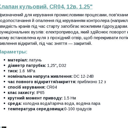
Клапан кульовий, CR04, 12в, 1,25"
ризначений для керування промисловими процесами, пов'язан
одопостачання й опалення під керуванням контролера (наприклад
видкість кранів під час старту запобігає можливим гідроударам
ункціональних вузлів: електропривода, який здійснює поворот ку
кому встановлена куля з прохідний отвір, щоб перекривати поті
ивлення відкритий, під час зняття — закритий.
Параметры:
матеріал:
латунь
діаметр патрубка:
1,25"
,
D32
тиск:
1.6 МРа
номінальна напруга живлення:
DC 12-24В
час повного відкриття/закриття:
приблизно 12 з
спосіб керування:
CR04
клас захисту:
IP65
крутний момент приводу:
1.5 Нм
среда:
холодна вода/гаряча вода, водяна пара
температура середовища:
0-100 градусів