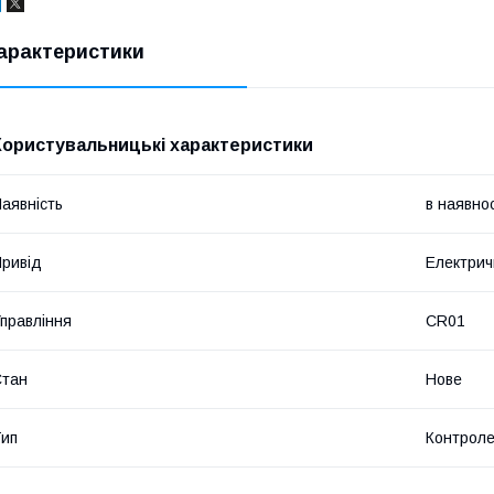
арактеристики
Користувальницькі характеристики
аявність
в наявнос
ривід
Електрич
правління
CR01
Стан
Нове
ип
Контрол