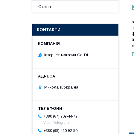
Статті
П
в
ш
КОНТАКТИ
ф
я
ж
Інтернет-магазин Co-Di
Миколаїв, Україна
+380 (67) 909-44-72
Viber, Telegram
+380 (95) 460-92-50