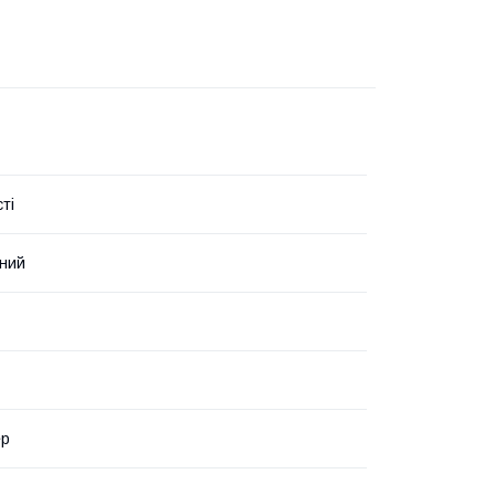
ті
ний
ер