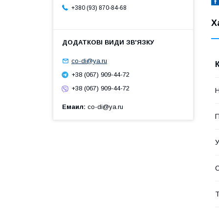
+380 (93) 870-84-68
Х
co-di@ya.ru
+38 (067) 909-44-72
+38 (067) 909-44-72
Н
Емаил
co-di@ya.ru
П
У
Т