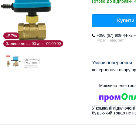
Готово до відправки 4
Купити
+380 (67) 909-44-72
–57%
Viber, Telegram
Залишилось
0
0
днів
0
0
0
0
0
0
повернення товару п
У компанії підключені
будь-який товар не п