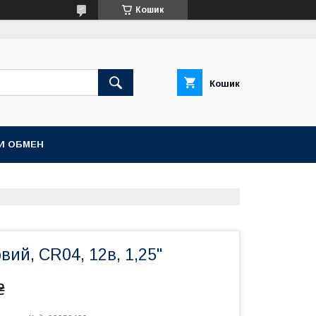
Кошик
Кошик
И ОБМЕН
вий, CR04, 12в, 1,25"
₴