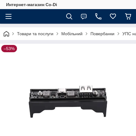
Интернет-магазин Co-Di
Товари та послуги
Мобільний
Повербанки
УПС на
–53%