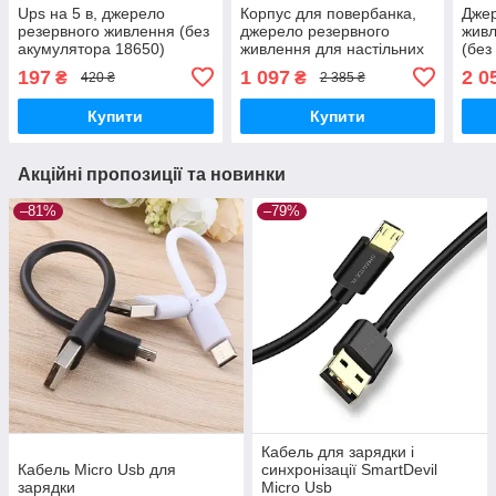
Ups на 5 в, джерело
Корпус для повербанка,
Джер
резервного живлення (без
джерело резервного
живл
акумулятора 18650)
живлення для настільних
(без
ПК (без акумуляторів
12 ш
197
1 097
2 0
₴
₴
420 ₴
2 385 ₴
18650 х 5 шт.)
Купити
Купити
Акційні пропозиції та новинки
–81%
–79%
Кабель для зарядки і
Кабель Micro Usb для
синхронізації SmartDevil
зарядки
Micro Usb