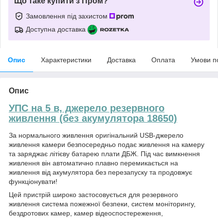
Що таке купити з Пром?
Замовлення під захистом
Доступна доставка
Опис
Характеристики
Доставка
Оплата
Умови п
Опис
УПС на 5 в, джерело резервного
живлення (без акумулятора 18650)
За нормального живлення оригінальний USB-джерело
живлення камери безпосередньо подає живлення на камеру
та заряджає літієву батарею плати ДБЖ. Під час вимкнення
живлення він автоматично плавно перемикається на
живлення від акумулятора без перезапуску та продовжує
функціонувати!
Цей пристрій широко застосовується для резервного
живлення система пожежної безпеки, систем моніторингу,
бездротових камер, камер відеоспостереження,