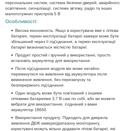
персональних систем, система безпеки дверей, аварійного
освітлення, сигналізації, системи зв'язку, радіо та інших
малопотужних пристроїв 5 В
Особливості:
Висока економність. Якщо в користувача вже є літієва
батарея, термін експлуатації батареї камери може бути
збільшений через її під'єднання, а термін експлуатації
батареї визначається місткістю батареї.
Продукт простий і зручний у використанні, просто
встановіть акумулятор для використання.
Після під'єднання модуля він може негайно
перемкнутися на живлення від акумулятора після
вимкнення живлення, без перезапуску та
безперервного під'єднання.
Один модуль може бути пов'язаний з іншими
літієвими батареями 3,7 В сам по собі, або ви можете
вибрати для використання, з'єднаний з вами
акумулятор 18650.
Використання продукту: Підходить для джерела
живлення ДБЖ камери/діапазону моніторингу,
користувачі можуть вільно додавати літієві батареї, які