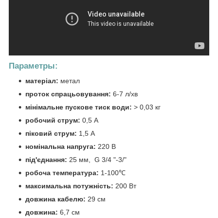
Параметры:
матеріал:
метал
проток спрацьовування:
6-7 л/хв
мінімальне пускове тиск води:
> 0,03 кг
робочий струм:
0,5 А
піковий струм:
1,5 А
номінальна напруга:
220 В
під'єднання:
25 мм, G 3/4 "-3/"
робоча температура:
1-100℃
максимальна потужність:
200 Вт
довжина кабелю:
29 см
довжина:
6,7 см