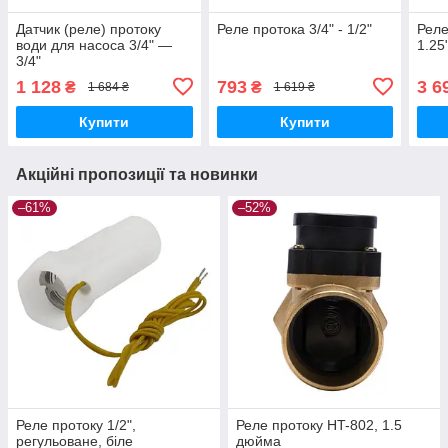
Датчик (реле) протоку
Реле протока 3/4" - 1/2"
Реле
води для насоса 3/4" —
1.25
3/4"
1 128
793
3 6
₴
₴
1 684 ₴
1 619 ₴
Купити
Купити
Акційні пропозиції та новинки
–61%
–52%
Реле протоку 1/2",
Реле протоку HT-802, 1.5
регульоване, біле
дюйма