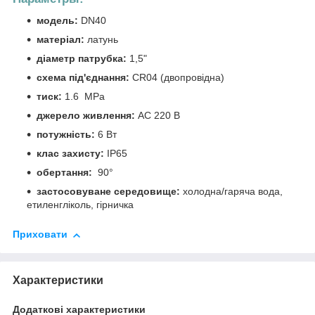
модель:
DN40
матеріал:
латунь
діаметр патрубка:
1,5"
схема під'єднання:
CR04 (двопровідна)
тиск:
1.6 МРа
джерело живлення:
AC 220 В
потужність:
6 Вт
клас захисту:
IP65
обертання:
90°
застосовуване середовище:
холодна/гаряча вода,
етиленгліколь, гірничка
Приховати
Характеристики
Додаткові характеристики