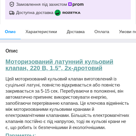
Замовлення під захистом
Доступна доставка
Опис
Характеристики
Доставка
Оплата
Умови п
Опис
Моторизований латунний кульовий
клапан, 220 В, 1,5", 2х-дротовий
Цей моторизований кульовий клапан виготовлений із
суцільної латуні, повністю відкривається або повністю
закривається за 5-15 сек. Перебуваючи в положенні, він
автоматично припиняє використовувати енергію,
запобігаючи перегріванню клапана. Це ключова відмінність
між моторизованими кульовими кранами й
електромагнітними клапанами. Більшість електромагнітних
клапанів постійно є під напругою, тоді як кульові крани не
є, що робить їх безпечнішими й екологічнішими.
Параметры: