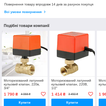
Повернення товару впродовж 14 днів за рахунок покупця
Всі умови повернення
Подібні товари компанії
Моторизований латунний
Моторизований латунний
Мото
кульовий клапан, 220в,
кульовий клапан, 220В,
куль
3/4"
1/2"
1 790
1 414
1 9
₴
₴
4 068 ₴
3 450 ₴
Купити
Купити