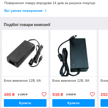
Повернення товару впродовж 14 днів за рахунок покупця
Всі умови повернення
Подібні товари компанії
Блок живлення 12В, 6А
Блок живлення 12В, 8А
Блок
490
938
292
₴
₴
1 196 ₴
2 606 ₴
Купити
Купити