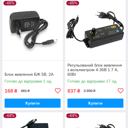
–65%
–65%
Регульований блок живлення
з вольтметром 4-36В 1.7 A,
Блок живлення БЖ 5В, 2А
60Вт
Готово до відправки 1 од.
Готово до відправки 17 од.
168
837
₴
₴
481 ₴
2 390 ₴
Купити
Купити
–64%
–64%