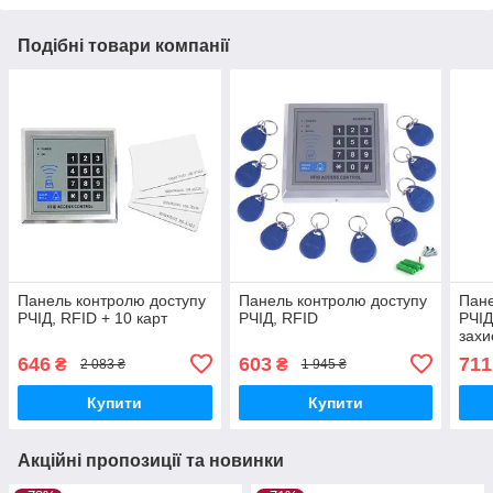
Подібні товари компанії
Панель контролю доступу
Панель контролю доступу
Пане
РЧІД, RFID + 10 карт
РЧІД, RFID
РЧІД
захи
ключ
646
603
711
₴
₴
2 083 ₴
1 945 ₴
Купити
Купити
Акційні пропозиції та новинки