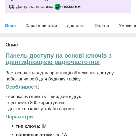
Доступна доставка
Опис
Характеристики
Доставка
Оплата
Умови п
Опис
Панель доступу на основі ключів з
ідентифікацією радіочастотної
Застосовується для організації обмеження доступу
небажаних осіб для будинку і офісу.
Особливості:
- висока чутливість і швидкий відгук
- підтримка 800 користувачів
- доступ по ключу та/або пароля
Параметри:
тип ключа:
ЇМ
відкриває струм:
до 1А