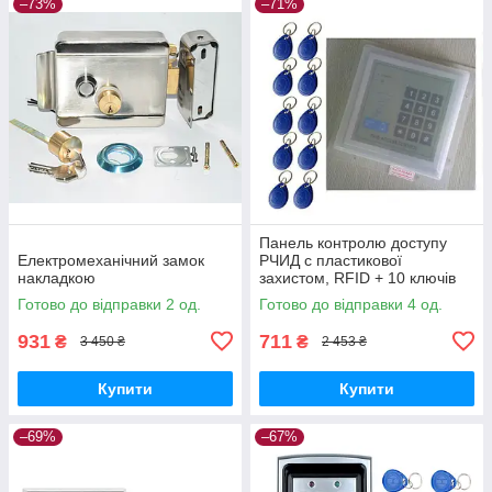
–73%
–71%
Панель контролю доступу
Електромеханічний замок
РЧИД c пластикової
накладкою
захистом, RFID + 10 ключів
Готово до відправки 2 од.
Готово до відправки 4 од.
931
711
₴
₴
3 450 ₴
2 453 ₴
Купити
Купити
–69%
–67%