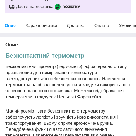
Доступна доставка
Опис
Характеристики
Доставка
Оплата
Умови п
Опис
Безконтактний термометр
Безконтактний пірометр (термометр) інфрачервоного типу
призначений для вимірювання температури
важкодоступних або небезпечних поверхонь. Наведення
термометра на об'єкт полегшується завдяки використанню
червоного лазерного покажчика. Можливо відображення
температури в градусах Цельсія і Фаренгейта.
Малий розмір і вага безконтактного термометру
забезпечують легкість і зручність його використання і
транспортування, цьому сприяє ергономічна ручка.
Передбачена функція автоматичного вимкнення
термометра із збереженням результатів вимірювань.