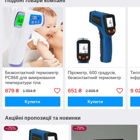
Подібні товари компанії
Безконтактний термометр
Пірометр, 600 градусів,
Тепл
PC868 для вимірювання
безконтактний термометр
інфр
температури тіла
879
651
9 0
₴
₴
1 954 ₴
2 606 ₴
Купити
Купити
Акційні пропозиції та новинки
–75%
–70%