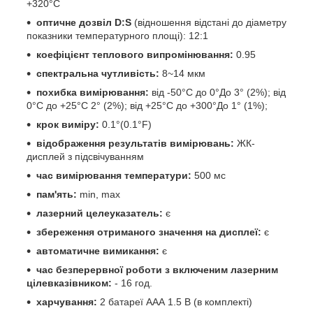
+320°С
оптичне дозвіл D:S
(відношення відстані до діаметру
показники температурного площі):
12:1
коефіцієнт теплового випромінювання:
0.95
спектральна чутливість:
8~14 мкм
похибка вимірювання:
від -50°С до 0°До 3° (2%); від
0°С до +25°С 2° (2%); від +25°С до +300°До 1° (1%);
крок виміру:
0.1°(0.1°F)
відображення результатів вимірювань:
ЖК-
дисплей з підсвічуванням
час вимірювання температури:
500 мс
пам'ять:
min, max
лазерний целеуказатель:
є
збереження отриманого значення на дисплеї:
є
автоматичне вимикання:
є
час безперервної роботи з включеним лазерним
цілевказівником:
- 16 год.
харчування:
2 батареї ААА 1.5 В (в комплекті)