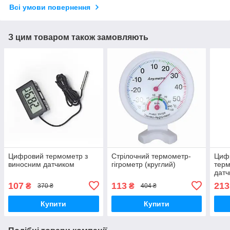
Всі умови повернення
З цим товаром також замовляють
Цифровий термометр з
Стрілочний термометр-
Цифр
виносним датчиком
гігрометр (круглий)
терм
датч
107
113
213
₴
₴
370 ₴
404 ₴
Купити
Купити