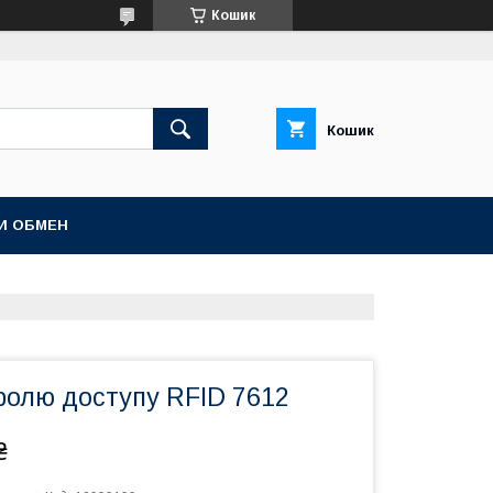
Кошик
Кошик
И ОБМЕН
ролю доступу RFID 7612
₴