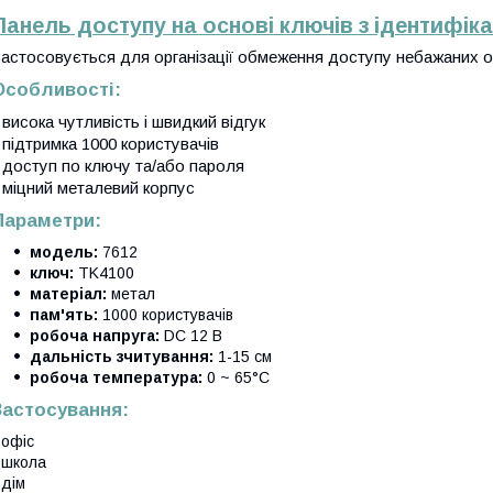
Панель доступу на основі ключів з ідентифік
астосовується для організації обмеження доступу небажаних ос
Особливості:
 висока чутливість і швидкий відгук
 підтримка 1000 користувачів
 доступ по ключу та/або пароля
 міцний металевий корпус
Параметри:
модель:
7612
ключ:
TK4100
матеріал:
метал
пам'ять:
1000 користувачів
робоча напруга:
DC 12 В
дальність зчитування:
1-15 см
робоча температура:
0 ~ 65°C
Застосування:
 офіс
 школа
 дім