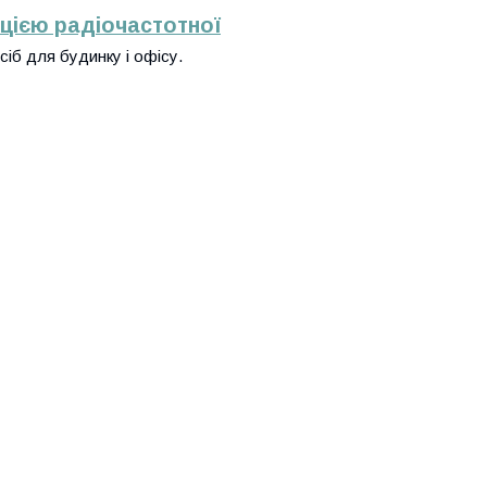
ацією радіочастотної
іб для будинку і офісу.