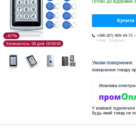
Готово до відправки 3
Купити
+380 (67) 909-44-72
–67%
Viber, Telegram
Залишилось
0
0
днів
0
0
0
0
0
0
повернення товару п
У компанії підключені
будь-який товар не п