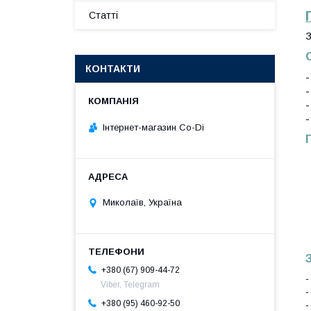
Статті
З
КОНТАКТИ
-
-
-
-
Інтернет-магазин Co-Di
Миколаїв, Україна
+380 (67) 909-44-72
-
Viber, Telegram
-
+380 (95) 460-92-50
-