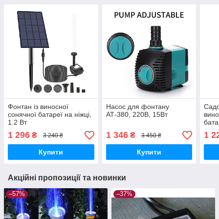
Фонтан із виносної
Насос для фонтану
Сад
сонячної батареї на ніжці,
АТ-380, 220В, 15Вт
вино
1.2 Вт
бата
1 296
1 346
1 2
₴
₴
3 240 ₴
3 450 ₴
Купити
Купити
Акційні пропозиції та новинки
–57%
–37%