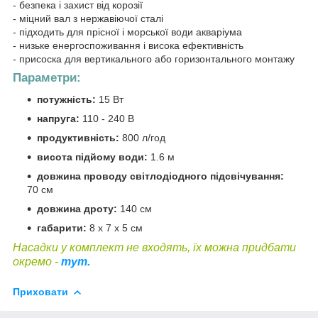
- безпека і захист від корозії
- міцний вал з нержавіючої сталі
- підходить для прісної і морської води акваріума
- низьке енергоспоживання і висока ефективність
- присоска для вертикального або горизонтального монтажу
Параметри:
потужність:
15 Вт
напруга:
110 - 240 В
продуктивність:
800 л/год
висота підйому води:
1.6 м
довжина проводу світлодіодного підсвічування:
70 см
довжина дроту:
140 см
габарити:
8 х 7 х 5 см
Насадки у комплект не входять, їх можна придбати
окремо -
тут.
Приховати