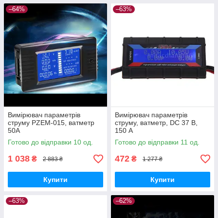
–64%
–63%
Вимірювач параметрів
Вимірювач параметрів
струму PZEM-015, ватметр
струму, ватметр, DC 37 В,
50А
150 А
Готово до відправки 10 од.
Готово до відправки 11 од.
1 038
472
₴
₴
2 883 ₴
1 277 ₴
Купити
Купити
–63%
–62%