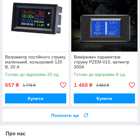
Ватраметр постійного струму,
Вимірювач параметрів
маленький, кольоровий 120
струму PZEM-015, ватметр
В, 20 А
300А
Готово до відправки 20 од.
Готово до відправки 8 од.
657
1 468
₴
₴
1 776 ₴
3 863 ₴
Купити
Купити
Показати ще
Про нас