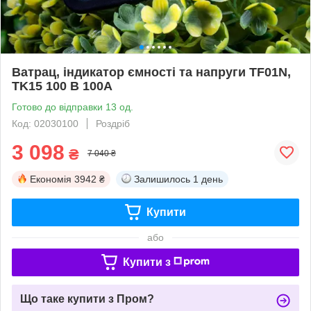
Ватрац, індикатор ємності та напруги TF01N,
TK15 100 В 100A
Готово до відправки 13 од.
Код: 02030100
Роздріб
3 098
₴
7 040 ₴
Економія
3942 ₴
Залишилось
1 день
Купити
або
Купити з
Що таке купити з Пром?