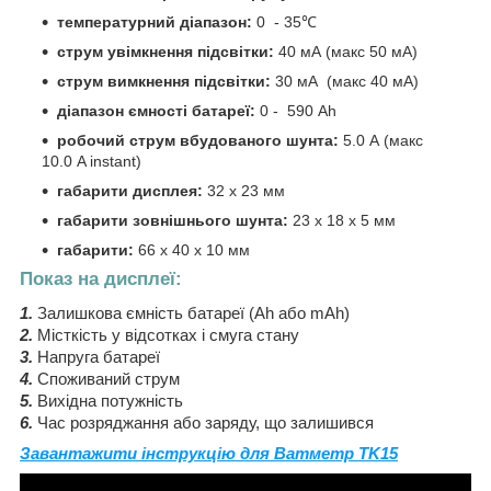
температурний діапазон:
0 - 35℃
струм увімкнення підсвітки:
40 мА (макс 50 мA)
струм вимкнення підсвітки:
30 мА (макс 40 мA)
діапазон ємності батареї:
0 - 590 Ah
робочий струм вбудованого шунта:
5.0 А (макс
10.0 A instant)
габарити дисплея:
32 х 23 мм
габарити зовнішнього шунта:
23 х 18 х 5 мм
габарити:
66 x 40 x 10 мм
Показ на дисплеї:
1.
Залишкова ємність батареї (Ah або mAh)
2.
Місткість у відсотках і смуга стану
3.
Напруга батареї
4.
Споживаний струм
5.
Вихідна потужність
6.
Час розряджання або заряду, що залишився
Завантажити інструкцію для Ватметр TK15