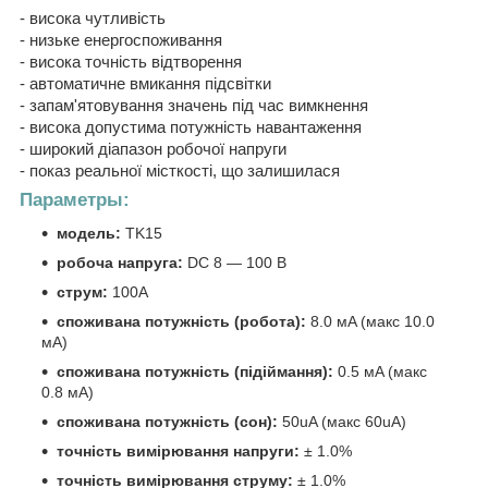
- висока чутливість
- низьке енергоспоживання
- висока точність відтворення
- автоматичне вмикання підсвітки
- запам'ятовування значень під час вимкнення
- висока допустима потужність навантаження
- широкий діапазон робочої напруги
- показ реальної місткості, що залишилася
Параметры:
модель:
TK15
робоча напруга:
DC 8 — 100 В
струм:
100A
споживана потужність (робота):
8.0 мA (макс 10.0
мA)
споживана потужність (підіймання):
0.5 мA (макс
0.8 мA)
споживана потужність (сон):
50uA (макс 60uA)
точність вимірювання напруги:
± 1.0%
точність вимірювання струму:
± 1.0%