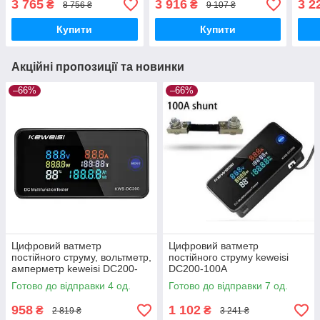
3 765
3 916
3 2
₴
₴
8 756 ₴
9 107 ₴
Купити
Купити
Акційні пропозиції та новинки
–66%
–66%
Цифровий ватметр
Цифровий ватметр
постійного струму, вольтметр,
постійного струму keweisi
амперметр keweisi DC200-
DC200-100A
50A
Готово до відправки 4 од.
Готово до відправки 7 од.
958
1 102
₴
₴
2 819 ₴
3 241 ₴