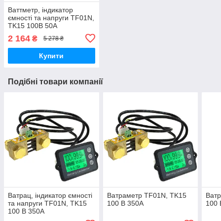
Ваттметр, індикатор
ємності та напруги TF01N,
TK15 100В 50A
2 164
₴
5 278 ₴
Купити
Подібні товари компанії
Ватрац, індикатор ємності
Ватраметр TF01N, TK15
Ватр
та напруги TF01N, TK15
100 В 350A
100 
100 В 350A