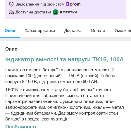
Замовлення під захистом
Доступна доставка
Опис
Характеристики
Доставка
Оплата
Умови п
Опис
Індикатор ємності та напруги TK15, 100A
Індикатор ємності батареї та споживаної потужності 2
номіналів 100 (довгочасний) — 150 А (піковий). Робоча
напруга 8-100 В, підтримка ємності до 600 АН.
TF01N є вимірювачем стану батареї високої точності.
Призначений для зображення ємності батареї та
параметрів навантаження. Сумісний із літієвими, літій-
залізо-фосфатними, олив'яно-кислотними, нікель — метал
— гідридними батареями. Дає змогу контролювати стан
батареї в процесі експлуатації
Особливості: