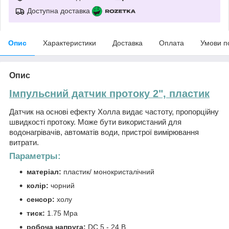
Доступна доставка
Опис
Характеристики
Доставка
Оплата
Умови п
Опис
Імпульсний датчик протоку 2", пластик
Датчик на основі ефекту Холла видає частоту, пропорційну
швидкості протоку. Може бути використаний для
водонагрівачів, автоматів води, пристрої вимірювання
витрати.
Параметры:
матеріал:
пластик/ монокристалічний
колір:
чорний
сенсор:
холу
тиск:
1.75 Mpa
робоча напруга:
DC 5 - 24 В