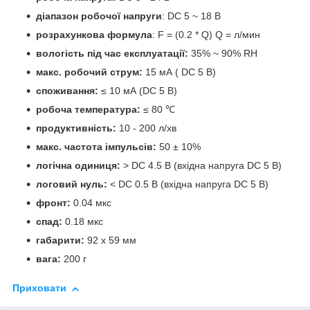
діапазон робочої напруги
: DC 5 ~ 18 В
розрахункова формула
: F = (0.2 * Q) Q = л/мин
вологість під час експлуатації:
35% ~ 90% RH
макс. робочий струм:
15 мА ( DC 5 В)
споживання:
≤ 10 мА (DC 5 В)
робоча температура:
≤ 80 ℃
продуктивність:
10 - 200 л/хв
макс. частота імпульсів:
50 ± 10%
логічна одиниця:
> DC 4.5 В (вхідна напруга DC 5 В)
логовий нуль:
< DC 0.5 В (вхідна напруга DC 5 В)
фронт:
0.04 мкс
спад:
0.18 мкс
габарити:
92 х 59 мм
вага:
200 г
Приховати