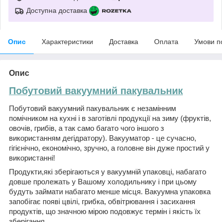
Доступна доставка
Опис
Характеристики
Доставка
Оплата
Умови п
Опис
Побутовий вакуумний пакувальник
Побутовий вакуумний пакувальник є незамінним
помічником на кухні і в заготівлі продукції на зиму (фруктів,
овочів, грибів, а так само багато чого іншого з
використанням дегідратору). Вакууматор - це сучасно,
гігієнічно, економічно, зручно, а головне він дуже простий у
використанні!
Продукти,які зберігаються у вакуумній упаковці, набагато
довше пролежать у Вашому холодильнику і при цьому
будуть займати набагато менше місця. Вакуумна упаковка
запобігає появі цвілі, грибка, обвітрювання і засихання
продуктів, що значною мірою подовжує термін і якість їх
зберігання.