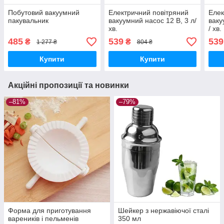
Побутовий вакуумний
Електричний повітряний
Елек
пакувальник
вакуумний насос 12 В, 3 л/
ваку
хв.
/ хв.
485
539
539
₴
₴
1 277 ₴
804 ₴
Купити
Купити
Акційні пропозиції та новинки
–81%
–79%
Форма для приготування
Шейкер з нержавіючої сталі
вареників і пельменів
350 мл