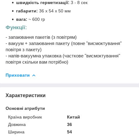
швидкість герметизації:
3 - 8 сек
габарити:
36 х 54 х 50 мм
вага:
~ 600 гр
Функції:
- запаювання пакетів (з повітрям)
- вакуум + запаювання пакету (повне "висмоктування"
повітря з пакету)
- напів-вакуумна упаковка (часткове "висмоктування"
повітря скільки вам потрібно)
Приховати
Характеристики
Основні атрибути
Країна виробник
Китай
Довжина
36
Ширина
54