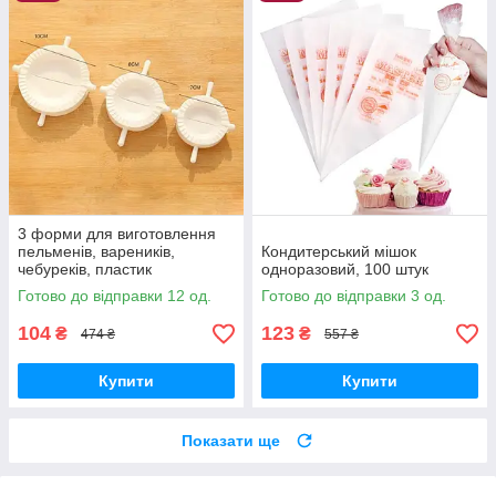
3 форми для виготовлення
пельменів, вареників,
Кондитерський мішок
чебуреків, пластик
одноразовий, 100 штук
Готово до відправки 12 од.
Готово до відправки 3 од.
104
123
₴
₴
474 ₴
557 ₴
Купити
Купити
Показати ще