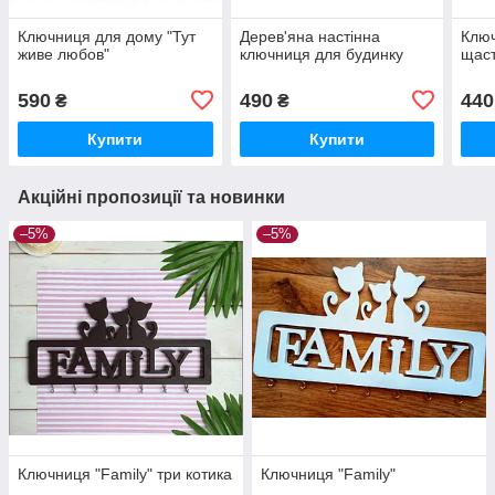
Ключниця для дому "Тут
Дерев'яна настінна
Ключ
живе любов"
ключниця для будинку
щаст
590
490
440
₴
₴
Купити
Купити
Акційні пропозиції та новинки
–5%
–5%
Ключниця "Family" три котика
Ключниця "Family"