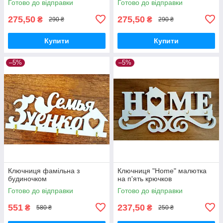
Готово до відправки
Готово до відправки
275,50
275,50
₴
₴
290 ₴
290 ₴
Купити
Купити
–5%
–5%
Ключниця фамільна з
Ключниця "Home" малютка
будиночком
на п'ять крючков
Готово до відправки
Готово до відправки
551
237,50
₴
₴
580 ₴
250 ₴