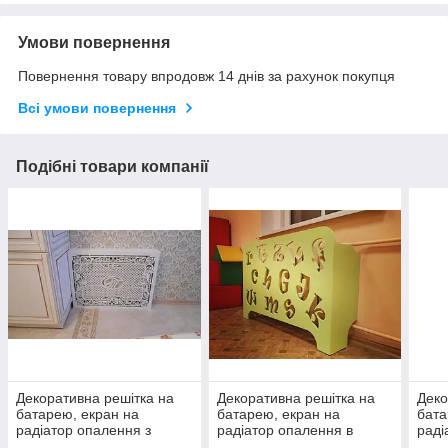
Умови повернення
Повернення товару впродовж 14 днів за рахунок покупця
Всі умови повернення
Подібні товари компанії
Декоративна решітка на
Декоративна решітка на
Деко
батарею, екран на
батарею, екран на
бата
радіатор опалення з
радіатор опалення в
раді
фамільним логотипом 029
децкой 026
048