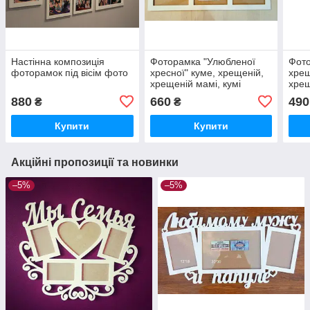
Настінна композиція
Фоторамка "Улюбленої
Фото
фоторамок під вісім фото
хресної" куме, хрещеній,
хрещ
хрещеній мамі, кумі
хрещ
880
660
490
₴
₴
Купити
Купити
Акційні пропозиції та новинки
–5%
–5%