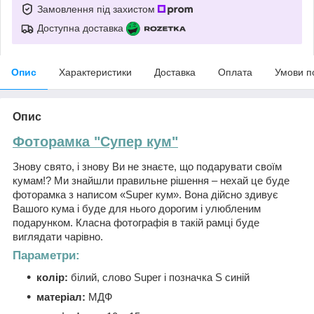
Замовлення під захистом
Доступна доставка
Опис
Характеристики
Доставка
Оплата
Умови п
Опис
Фоторамка "Супер кум"
Знову свято, і знову Ви не знаєте, що подарувати своїм
кумам!? Ми знайшли правильне рішення – нехай це буде
фоторамка з написом «Super кум». Вона дійсно здивує
Вашого кума і буде для нього дорогим і улюбленим
подарунком. Класна фотографія в такій рамці буде
виглядати чарівно.
Параметри:
колір:
білий, слово Super і позначка S синій
матеріал:
МДФ