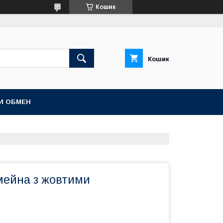
Кошик
Кошик
И ОБМЕН
мейна з жовтими