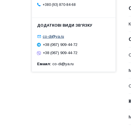
+380 (93) 870-84-68
К
co-di@ya.ru
+38 (067) 909-44-72
+38 (067) 909-44-72
Емаил
co-di@ya.ru
М
О
М