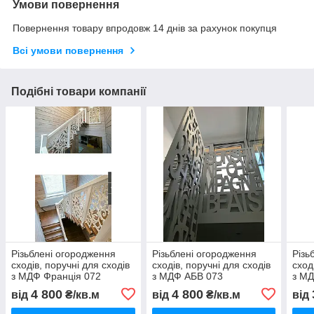
Умови повернення
Повернення товару впродовж 14 днів за рахунок покупця
Всі умови повернення
Подібні товари компанії
Різьблені огородження
Різьблені огородження
Різь
сходів, поручні для сходів
сходів, поручні для сходів
сход
з МДФ Франція 072
з МДФ АБВ 073
з МД
075
4 800
4 800
від
₴/кв.м
від
₴/кв.м
від