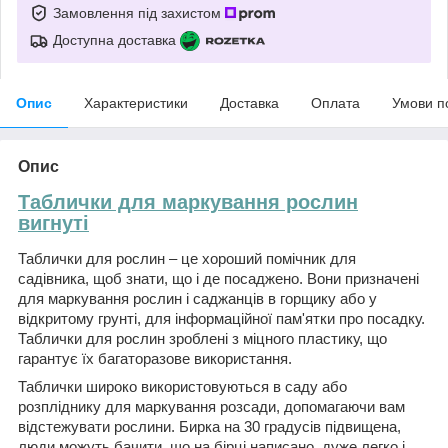
Замовлення під захистом
Доступна доставка
Опис
Характеристики
Доставка
Оплата
Умови п
Опис
Таблички для маркування рослин
вигнуті
Таблички для рослин – це хороший помічник для
садівника, щоб знати, що і де посаджено. Вони призначені
для маркування рослин і саджанців в горщику або у
відкритому грунті, для інформаційної пам'ятки про посадку.
Таблички для рослин зроблені з міцного пластику, що
гарантує їх багаторазове використання.
Таблички широко використовуються в саду або
розпліднику для маркування розсади, допомагаючи вам
відстежувати рослини. Бирка на 30 градусів підвищена,
люди можуть бачити, що на бірці написано, дуже легко і