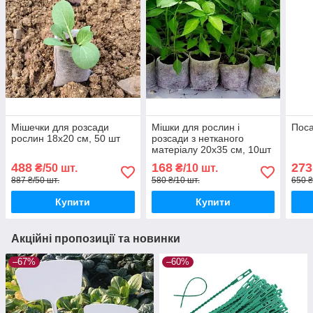
Мішечки для розсади
Мішки для рослин і
Поса
рослин 18х20 см, 50 шт
розсади з нетканого
матеріалу 20х35 см, 10шт
488
168
273
₴/50 шт.
₴/10 шт.
887 ₴/50 шт.
580 ₴/10 шт.
650 ₴
Купити
Купити
Акційні пропозиції та новинки
–67%
–60%