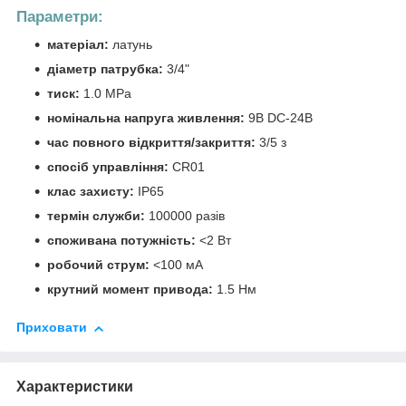
Параметри:
матеріал:
латунь
діаметр патрубка:
3/4"
тиск:
1.0 МРа
номінальна напруга живлення:
9В DC-24В
час повного відкриття/закриття:
3/5 з
спосіб управління:
CR01
клас захисту:
IP65
термін служби:
100000 разів
споживана потужність:
<2 Вт
робочий струм:
<100 мА
крутний момент привода:
1.5 Нм
Приховати
Характеристики