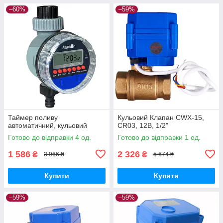
–60%
–59%
Таймер поливу
Кульовий Клапан CWX-15,
автоматичний, кульовий
CR03, 12В, 1/2"
Готово до відправки 4 од.
Готово до відправки 1 од.
1 586
2 326
₴
₴
3 966 ₴
5 674 ₴
Купити
Купити
–59%
–59%