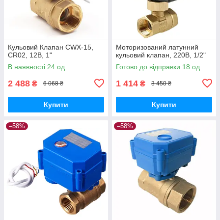
Кульовий Клапан CWX-15,
Моторизований латунний
CR02, 12В, 1"
кульовий клапан, 220В, 1/2"
В наявності 24 од.
Готово до відправки 18 од.
2 488
1 414
₴
₴
6 068 ₴
3 450 ₴
Купити
Купити
–58%
–58%