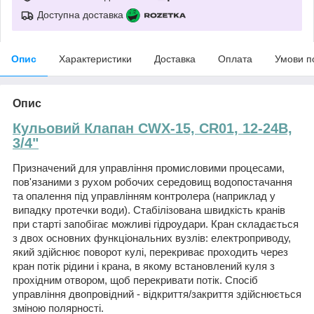
Доступна доставка
Опис
Характеристики
Доставка
Оплата
Умови п
Опис
Кульовий Клапан CWX-15, CR01, 12-24В,
3/4"
Призначений для управління промисловими процесами,
пов'язаними з рухом робочих середовищ водопостачання
та опалення під управлінням контролера (наприклад у
випадку протечки води). Стабілізована швидкість кранів
при старті запобігає можливі гідроудари. Кран складається
з двох основних функціональних вузлів: електроприводу,
який здійснює поворот кулі, перекриває проходить через
кран потік рідини і крана, в якому встановлений куля з
прохідним отвором, щоб перекривати потік. Спосіб
управління двопровідний - відкриття/закриття здійснюється
зміною полярності.