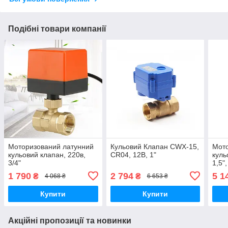
Подібні товари компанії
Моторизований латунний
Кульовий Клапан CWX-15,
Мото
кульовий клапан, 220в,
CR04, 12В, 1"
куль
3/4"
1,5"
1 790
2 794
5 1
₴
₴
4 068 ₴
6 653 ₴
Купити
Купити
Акційні пропозиції та новинки