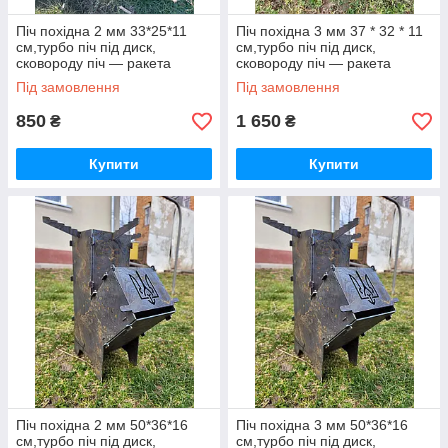
Піч похідна 2 мм 33*25*11
Піч похідна 3 мм 37 * 32 * 11
см,турбо піч під диск,
см,турбо піч під диск,
сковороду піч — ракета
сковороду піч — ракета
Під замовлення
Під замовлення
850
1 650
₴
₴
Купити
Купити
Піч похідна 2 мм 50*36*16
Піч похідна 3 мм 50*36*16
см,турбо піч під диск,
см,турбо піч під диск,