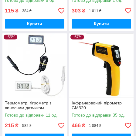
Готово до відправки 5 од.
Готово до відправки 1 од.
115
303
₴
₴
384 ₴
1 011 ₴
Купити
Купити
–63%
–57%
Термометр, гігрометр з
Інфрачервоний пірометр
виносним датчиком
GM320
Готово до відправки 11 од.
Готово до відправки 35 од.
215
466
₴
₴
582 ₴
1 084 ₴