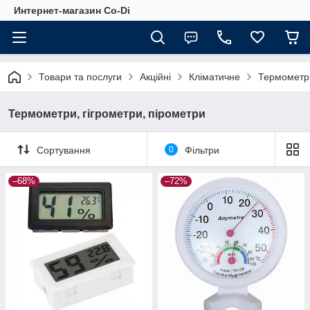
Интернет-магазин Co-Di
Товари та послуги
Акційні
Кліматичне
Термометри
Термометри, гігрометри, пірометри
Сортування
0
Фільтри
–68%
–72%